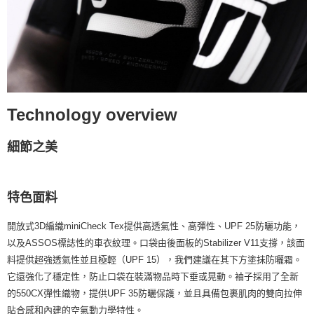
Technology overview
細節之美
特色面料
開放式3D編織miniCheck Tex提供高透氣性、高彈性、UPF 25防曬功能，
以及ASSOS標誌性的車衣紋理。口袋由後面板的Stabilizer V11支撐，該面
料提供超強透氣性並且極輕（UPF 15），我們建議在其下方塗抹防曬霜。
它還強化了穩定性，防止口袋在裝滿物品時下垂或晃動。袖子採用了全新
的550CX彈性織物，提供UPF 35防曬保護，並且具備包裹肌肉的雙向拉伸
貼合感和內建的空氣動力學特性。