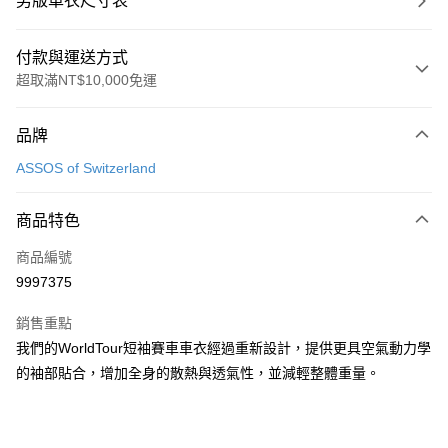
男版車衣尺寸表
付款與運送方式
超取滿NT$10,000免運
付款方式
品牌
信用卡一次付款
ASSOS of Switzerland
超商取貨付款
商品特色
Apple Pay
商品編號
ATM付款
9997375
運送方式
銷售重點
全家取貨付款
我們的WorldTour短袖賽車車衣經過重新設計，提供更具空氣動力學
每筆NT$90
的袖部貼合，增加全身的散熱與透氣性，並減輕整體重量。
付款後全家取貨
每筆NT$90