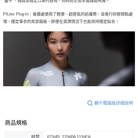
“蓋子”，穩固並穩定口袋內容物，同時防止雨水或路面飛濺。
PILtec Plug-In：後擺處使用了輕便、超透氣的紡織帶，並進行矽膠微點處
理，穩定車衣的背部面板，即便在濕潤情況下也能保持穩定貼合。
顯示電腦版詳細說明
商品規格
材質
67%PL 22%PA 11%EA