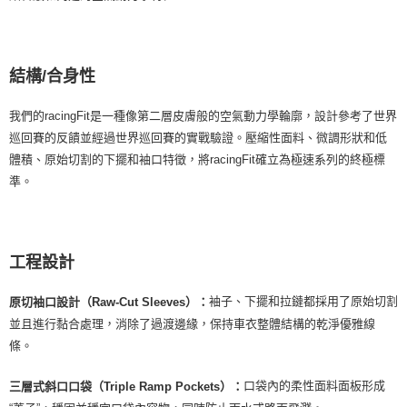
結構/合身性
我們的racingFit是一種像第二層皮膚般的空氣動力學輪廓，設計參考了世界
巡回賽的反饋並經過世界巡回賽的實戰驗證。壓縮性面料、微調形狀和低
體積、原始切割的下擺和袖口特徵，將racingFit確立為極速系列的終極標
準。
工程設計
袖子、下擺和拉鏈都採用了原始切割
原切袖口設計（Raw-Cut Sleeves）：
並且進行黏合處理，消除了過渡邊緣，保持車衣整體結構的乾淨優雅線
條。
口袋內的柔性面料面板形成
三層式斜口口袋（Triple Ramp Pockets）：