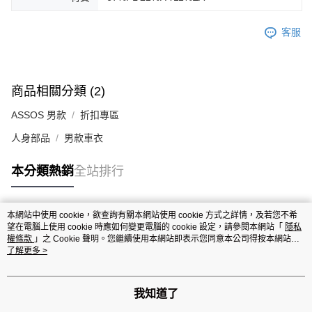
客服
商品相關分類 (2)
ASSOS 男款
折扣專區
人身部品
男款車衣
本分類熱銷
全站排行
本網站中使用 cookie，欲查詢有關本網站使用 cookie 方式之詳情，及若您不希
熱門標籤
望在電腦上使用 cookie 時應如何變更電腦的 cookie 設定，請參閱本網站「
隱私
權條款
」之 Cookie 聲明。您繼續使用本網站即表示您同意本公司得按本網站使
用條款之 Cookie 聲明使用 cookie。
了解更多 >
我知道了