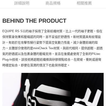
詳細說明
商品規格
相關推薦
7-11取貨付款
每筆NT$60，滿NT$10,000(含以上)免運費
BEHIND THE PRODUCT
付款後7-11取貨
每筆NT$60，滿NT$10,000(含以上)免運費
EQUIPE RS S11的袖子採用了全新紡織材質，比上一代的袖子更輕，但在
宅配
保持緊身效果和壓縮感的同時，並不妥協於舒適性。新材質還具有紋理設
每筆NT$80
計，有助於在攻擊性騎行姿勢下提高空氣動力性能，減少身體前端的阻
力。主體部分使用的是miniCheck Tex材質，與前代相同，提供超輕、超透
離島宅配
氣的舒適感以及包裹身體的壓縮支持，並且在後擺處使用了全新的PILtec
每筆NT$100
Plug-In技術，該技術將超輕紡織條與矽膠微點結合，在爬坡、衝刺或過彎
時穩定貼合，即便在濕潤的情況下也能保持穩定。