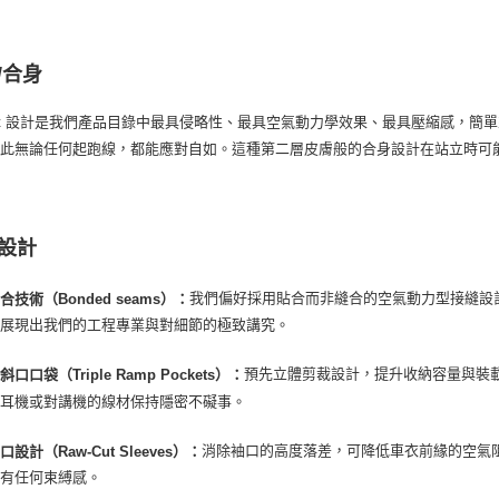
/合身
oFit 設計是我們產品目錄中最具侵略性、最具空氣動力學效果、最具壓縮感，簡單
因此無論任何起跑線，都能應對自如。這種第二層皮膚般的合身設計在站立時可
設計
我們偏好採用貼合而非縫合的空氣動力型接縫設
合技術（Bonded seams）：
邊展現出我們的工程專業與對細節的極致講究。
預先立體剪裁設計，提升收納容量與裝
口口袋（Triple Ramp Pockets）：
讓耳機或對講機的線材保持隱密不礙事。
消除袖口的高度落差，可降低車衣前緣的空氣
設計（Raw-Cut Sleeves）：
沒有任何束縛感。