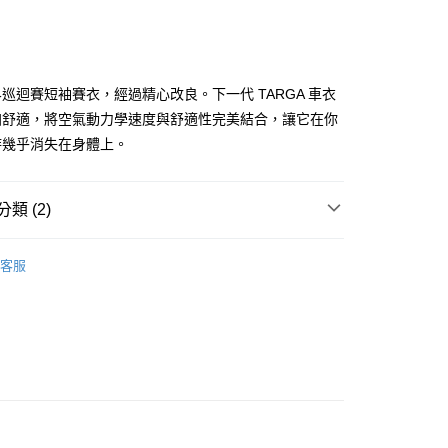
巡迴賽短袖賽衣，經過精心改良。下一代 TARGA 車衣
加舒適，將空氣動力學速度與舒適性完美結合，讓它在你
付款
時幾乎消失在身體上。
0
家取貨
類 (2)
0
男款
折扣專區
客服
付款
男款車衣
0，滿NT$10,000(含以上)免運費
1取貨
0，滿NT$10,000(含以上)免運費
0