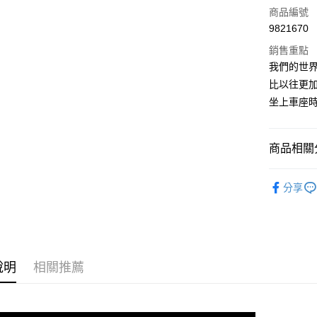
商品編號
ATM付款
9821670
銷售重點
我們的世界
運送方式
比以往更
全家取貨
坐上車座
每筆NT$9
付款後全
商品相關分
每筆NT$9
ASSOS 
分享
7-11取貨
人身部品
每筆NT$6
付款後7-1
每筆NT$6
說明
相關推薦
宅配
每筆NT$8