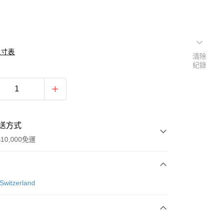
尺寸表
清除
紀錄
送方式
10,000免運
次付款
Switzerland
付款