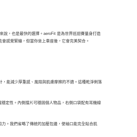
來說，也是最快的選擇。aeroFit 是為世界巡迴賽量身打造
能會感覺緊繃，但當你坐上車座後，它會完美契合。
計，能減少厚重感、風阻與肌膚摩擦的不適。這種乾淨俐落
載穩定性。內側擋片可穩固個人物品，右側口袋配有耳機線
阻力。我們省略了傳統的加壓包邊，使袖口能完全貼合肌