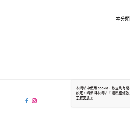
本分類
本網站中使用 cookie，欲查詢有關
設定，請參閱本網站「
隱私權條款
使用 cookie。
了解更多 >