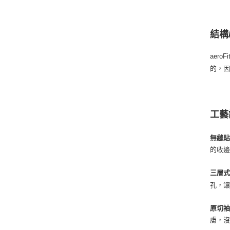
結構
aer
的，
工藝
無縫貼
的收
三層式斜
孔，
原切袖口
膚，