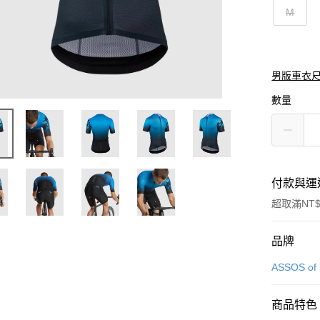
M
男版車衣
數量
付款與運
超取滿NT$
付款方式
品牌
信用卡一
ASSOS of 
超商取貨
商品特色
Apple Pay