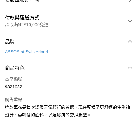
女版車衣尺寸表
付款與運送方式
超取滿NT$10,000免運
付款方式
品牌
信用卡一次付款
ASSOS of Switzerland
超商取貨付款
商品特色
Apple Pay
商品編號
ATM付款
9821632
運送方式
銷售重點
全家取貨付款
這款車衣是每次溫暖天氣騎行的首選，現在配備了更舒適的生割袖
每筆NT$90
設計、更輕便的面料，以及經典的常規版型。
付款後全家取貨
每筆NT$90