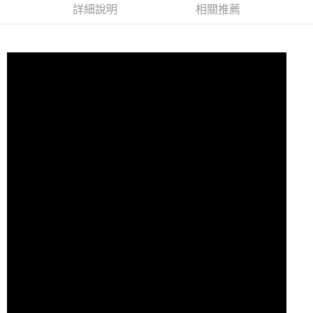
詳細說明
相關推薦
7-11取貨付款
每筆NT$60，滿NT$10,000(含以上)免運費
付款後7-11取貨
每筆NT$60，滿NT$10,000(含以上)免運費
宅配
每筆NT$80
離島宅配
每筆NT$100