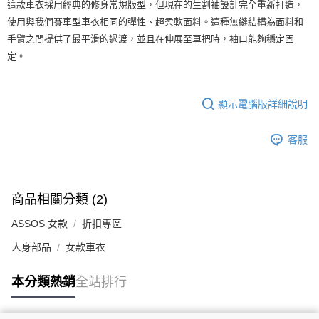
這款車衣採用經典的修身常規版型，但現在的生割袖設計完全重新打造，
使用與我們賽車型車衣相同的彈性、超柔軟面料。這種無縫結構為面料和
手臂之間提供了最平滑的過渡，並且在伸展至車把時，袖口能夠穩定固
定。
顯示電腦版詳細說明
客服
商品相關分類 (2)
ASSOS 女款
折扣專區
人身部品
女款車衣
本分類熱銷
全站排行