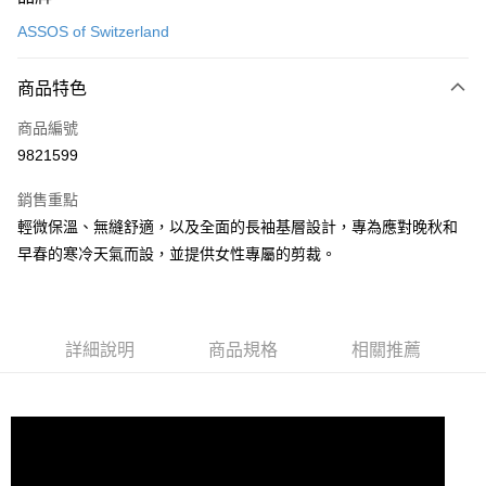
信用卡一次付款
ASSOS of Switzerland
超商取貨付款
商品特色
Apple Pay
商品編號
ATM付款
9821599
運送方式
銷售重點
全家取貨付款
輕微保溫、無縫舒適，以及全面的長袖基層設計，專為應對晚秋和
每筆NT$90
早春的寒冷天氣而設，並提供女性專屬的剪裁。
付款後全家取貨
每筆NT$90
詳細說明
商品規格
相關推薦
7-11取貨付款
每筆NT$60，滿NT$10,000(含以上)免運費
付款後7-11取貨
每筆NT$60，滿NT$10,000(含以上)免運費