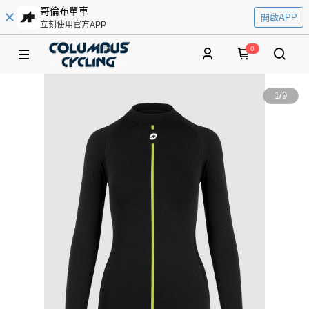
哥倫布單車
開啟APP
立刻使用官方APP
0
1
/
9