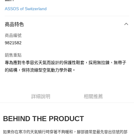
信用卡一次付款
ASSOS of Switzerland
超商取貨付款
商品特色
Apple Pay
商品編號
ATM付款
9821582
運送方式
銷售重點
全家取貨付款
專為應對冬季惡劣天氣而設計的保護性鞋套，採用無拉鍊、無帶子
每筆NT$90
的結構，保持流線型空氣動力學外觀。
付款後全家取貨
每筆NT$90
詳細說明
相關推薦
7-11取貨付款
每筆NT$60，滿NT$10,000(含以上)免運費
BEHIND THE PRODUCT
付款後7-11取貨
每筆NT$60，滿NT$10,000(含以上)免運費
如果你在寒冷的天氣騎行時穿著不夠暖和，腳部通常是最先發出信號的部