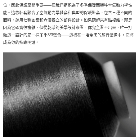
宅配
位，因此保護至關重要——但我們拒絕為了冬季保暖而犧牲空氣動力學性
每筆NT$80
能。這款鞋套融合了空氣動力學鞋套和典型的保暖鞋套，包含三種不同的
面料，運用七種圖案和六個獨立的部件設計。如果聽起來有點複雜，那是
離島宅配
因為它確實很複雜，但從乾淨的美學設計來看，你完全看不出來，唯一打
每筆NT$100
破這一設計的是一抹冬季3/3藍色——這樣在一堆全黑的騎行裝備中，它將
成為你的指路明燈。