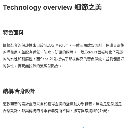
Technology overview 細節之美
特色面料
這款鞋套的保護性來自於NEOS Medium，一款三層軟殼面料，保護其背後
的隔熱層，並配有透氣、防水、防風的膜層。一塊Cordura面板強化了鞋頭
的防水性和耐磨性，而Sens 2L則提供了那抹鮮亮的藍色條紋，並具備良好
的彈性，實現無拉鍊的流線型貼合。
結構/合身設計
這款鞋套的設計靈感來自於獲得金牌的空氣動力學鞋套，無論是造型還是
合身設計，都與傳統的冬季鞋套有所不同，擁有異常纖細的外觀。