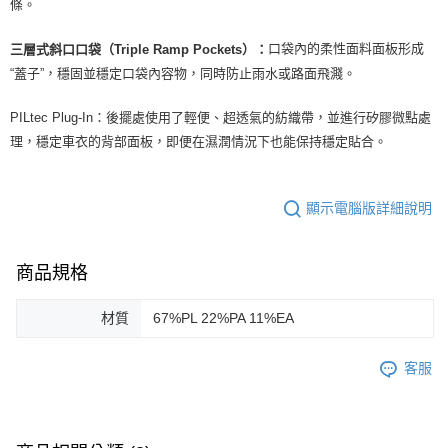
條。
口袋內的柔性面料面板形成
三層式斜口口袋（Triple Ramp Pockets）：
“蓋子”，穩固並穩定口袋內容物，同時防止雨水或路面飛濺。
PILtec Plug-In：後擺處使用了輕便、超透氣的紡織帶，並進行矽膠微點處
理，穩定車衣的背部面板，即便在濕潤情況下也能保持穩定貼合。
顯示電腦版詳細說明
商品規格
材質
67%PL 22%PA 11%EA
客服