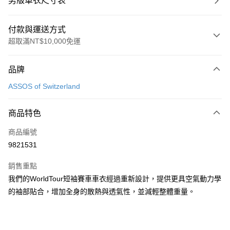
男版車衣尺寸表
付款與運送方式
超取滿NT$10,000免運
付款方式
品牌
信用卡一次付款
ASSOS of Switzerland
超商取貨付款
商品特色
Apple Pay
商品編號
ATM付款
9821531
運送方式
銷售重點
全家取貨付款
我們的WorldTour短袖賽車車衣經過重新設計，提供更具空氣動力學
每筆NT$90
的袖部貼合，增加全身的散熱與透氣性，並減輕整體重量。
付款後全家取貨
每筆NT$90