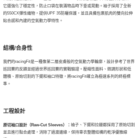
它還強化了穩定性，防止口袋在裝滿物品時下垂或晃動。袖子採用了全新
的550CX彈性織物，提供UPF 35防曬保護，並且具備包裹肌肉的雙向拉伸
貼合感和內建的空氣動力學特性。
結構/合身性
我們的racingFit是一種像第二層皮膚般的空氣動力學輪廓，設計參考了世界
巡回賽的反饋並經過世界巡回賽的實戰驗證。壓縮性面料、微調形狀和低
體積、原始切割的下擺和袖口特徵，將racingFit確立為極速系列的終極標
準。
工程設計
袖子、下擺和拉鏈都採用了原始切割
原切袖口設計（Raw-Cut Sleeves）：
並且進行黏合處理，消除了過渡邊緣，保持車衣整體結構的乾淨優雅線