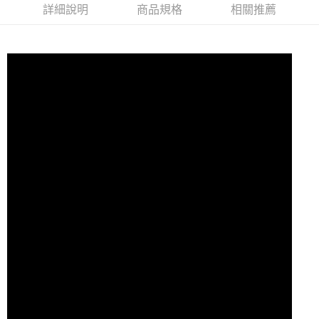
詳細說明
商品規格
相關推薦
7-11取貨付款
每筆NT$60，滿NT$10,000(含以上)免運費
付款後7-11取貨
每筆NT$60，滿NT$10,000(含以上)免運費
宅配
每筆NT$80
離島宅配
每筆NT$100