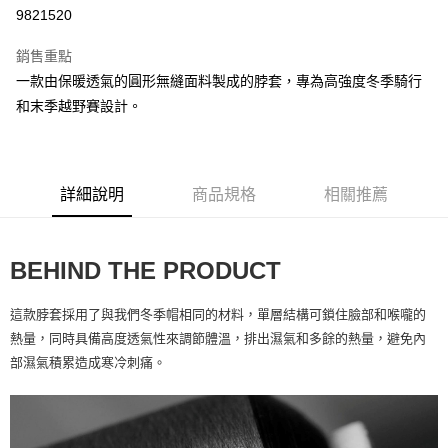
9821520
運送方式
銷售重點
全家取貨付款
一款由保暖透氣的圓形無縫面料製成的脖套，專為高強度冬季騎行
每筆NT$90
和末季越野賽設計。
付款後全家取貨
每筆NT$90
詳細說明
商品規格
相關推薦
7-11取貨付款
每筆NT$60，滿NT$10,000(含以上)免運費
BEHIND THE PRODUCT
付款後7-11取貨
每筆NT$60，滿NT$10,000(含以上)免運費
這款脖套採用了與我們冬季帽相同的材料，單層結構可鎖住臉部和喉嚨的
宅配
熱量，同時具備高度透氣性來調節體溫，排出濕氣和多餘的熱量，避免內
每筆NT$80
部濕氣積累造成寒冷刺痛。
離島宅配
每筆NT$100