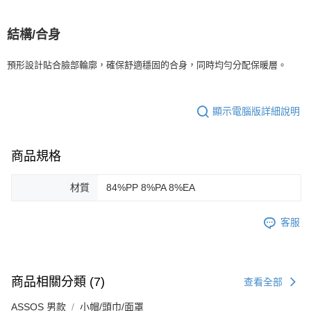
結構/合身
預形設計貼合臉部輪廓，確保舒適穩固的合身，同時均勻分配保暖層。
顯示電腦版詳細說明
商品規格
材質
84%PP 8%PA 8%EA
客服
商品相關分類 (7)
查看全部
ASSOS 男款
小帽/頭巾/面罩