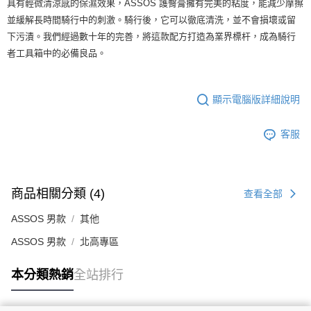
具有輕微清涼感的保濕效果，ASSOS 護臀膏擁有完美的粘度，能減少摩擦
每筆NT$80
並緩解長時間騎行中的刺激。騎行後，它可以徹底清洗，並不會損壞或留
下污漬。我們經過數十年的完善，將這款配方打造為業界標杆，成為騎行
離島宅配
者工具箱中的必備良品。
每筆NT$100
顯示電腦版詳細說明
客服
商品相關分類 (4)
查看全部
ASSOS 男款
其他
ASSOS 男款
北高專區
本分類熱銷
全站排行