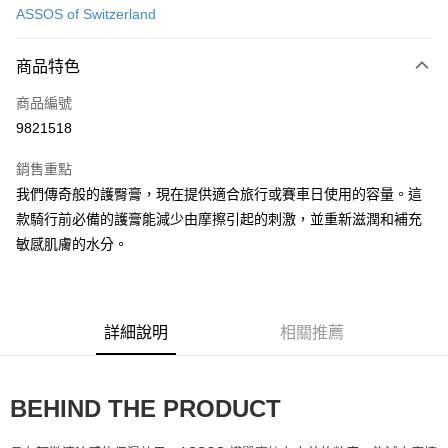
ASSOS of Switzerland
超商取貨付款
商品特色
Apple Pay
商品編號
ATM付款
9821518
運送方式
銷售重點
全家取貨付款
我們傳奇般的護臀膏，現在提供適合旅行或賽車日使用的容量。這
每筆NT$90
款騎行前必備的護膏能減少由摩擦引起的刺激，並重新滋潤和補充
敏感肌膚的水分。
付款後全家取貨
每筆NT$90
7-11取貨付款
詳細說明
相關推薦
每筆NT$60，滿NT$10,000(含以上)免運費
付款後7-11取貨
BEHIND THE PRODUCT
每筆NT$60，滿NT$10,000(含以上)免運費
宅配