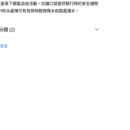
還是車下都能自由活動。拉鍊口袋提供騎行時的安全儲物
付款
WR防水處理可有效排除輕微降水和路面濺水。
0
家取貨
類 (2)
0
男款
Signature 都會系列
客服
付款
女款
Signature 都會系列
0，滿NT$10,000(含以上)免運費
1取貨
0，滿NT$10,000(含以上)免運費
0
00