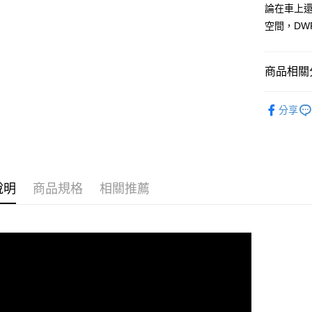
論在車上
全家取貨
空間，D
每筆NT$9
付款後全
商品相關分
每筆NT$9
ASSOS 
分享
7-11取貨
ASSOS 
每筆NT$6
付款後7-1
每筆NT$6
說明
商品規格
相關推薦
宅配
每筆NT$8
離島宅配
每筆NT$1