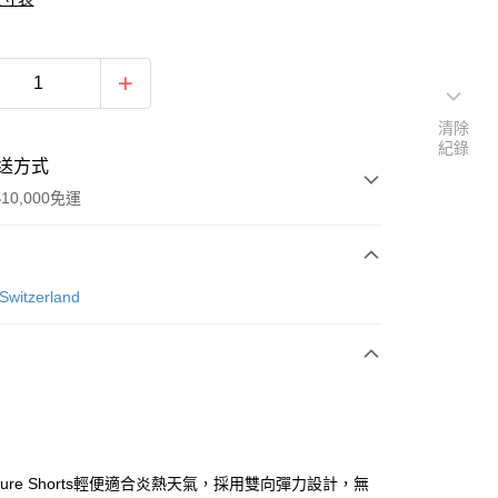
清除
紀錄
送方式
10,000免運
次付款
Switzerland
付款
ature Shorts輕便適合炎熱天氣，採用雙向彈力設計，無