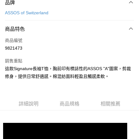
品牌
信用卡一次付款
ASSOS of Switzerland
超商取貨付款
商品特色
Apple Pay
商品編號
ATM付款
9821473
運送方式
銷售重點
全家取貨付款
這款Signature長袖T恤，胸前印有標誌性的ASSOS "A"圖案，剪裁
每筆NT$90
修身，提供日常舒適感。棉混紡面料輕盈且觸感柔軟。
付款後全家取貨
每筆NT$90
詳細說明
商品規格
相關推薦
7-11取貨付款
每筆NT$60，滿NT$10,000(含以上)免運費
付款後7-11取貨
每筆NT$60，滿NT$10,000(含以上)免運費