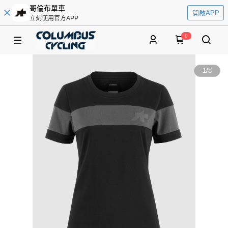
哥倫布單車
開啟APP
立刻使用官方APP
0
1
/
8