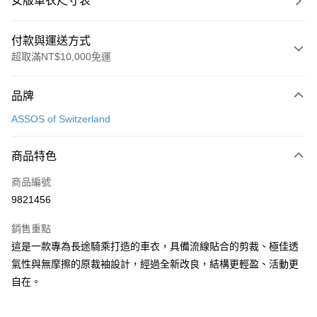
女版車衣尺寸表
付款與運送方式
超取滿NT$10,000免運
付款方式
品牌
信用卡一次付款
ASSOS of Switzerland
超商取貨付款
商品特色
Apple Pay
商品編號
ATM付款
9821456
運送方式
銷售重點
全家取貨付款
這是一款專為長途騎乘打造的車衣，具備流線貼合的剪裁、極佳透
每筆NT$90
氣性與無摩擦的原裁袖設計，經過全新改良，結構更輕盈、活動更
自在。
付款後全家取貨
每筆NT$90