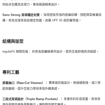
供貼合包覆與支撐力，專為競速騎乘設計。
採用透氣性強的經編結構，搭配微型蜂巢結
Sens Strong 背袋穩定材質：
構，有效支撐背袋並穩定負載。具備 UPF 50 高防曬等級。
結構與版型
regularFit 精簡剪裁： 針對長距離騎乘所設計，提供全面舒適與流線感。
專利工藝
賽車級剪裁設計，無接縫銜接，減少突
原裁袖口（Raw-Cut Sleeves）：
起與皺褶，提升空氣力學效率與外觀美感。
多層布料形成袋蓋，有效保
三段式背袋設計（Triple Ramp Pockets）：
護內容物並避免晃動移位，讓取物與穩定兼得。