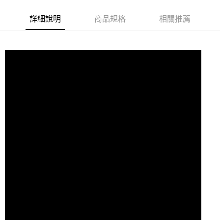
7-11取貨付款
詳細說明
商品規格
相關推薦
每筆NT$60，滿NT$10,000(含以上)免運費
付款後7-11取貨
每筆NT$60，滿NT$10,000(含以上)免運費
宅配
每筆NT$80
離島宅配
每筆NT$100