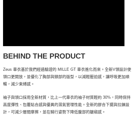
BEHIND THE PRODUCT
Zeus 車衣基於我們經過驗證的 MILLE GT 車衣進化而來。全新V領設計使
領口更開放，並優化了胸部與頸部的版型，以減輕壓迫感，讓呼吸更加順
暢，減少束縛感。
袖子與領口採用全新材質，比上一代車衣的袖子材質輕約 30%，同時保持
高度彈性、包覆貼合感與優異的濕氣管理性能。全新的膠合下擺與拉鍊設
計，可減少層間摩擦，並在騎行姿勢下降低腹部的皺褶感。