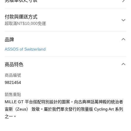
男版車衣尺寸表
付款與運送方式
超取滿NT$10,000免運
付款方式
品牌
信用卡一次付款
ASSOS of Switzerland
超商取貨付款
商品特色
Apple Pay
商品編號
ATM付款
9821454
運送方式
銷售重點
全家取貨付款
MILLE GT 平台搭配特別設計的圖案，向古典神話萬神殿的統治者
每筆NT$90
宙斯（Zeus） 致敬。屬於我們單次發行的限量版 Cycling Art 系列
之一。
付款後全家取貨
每筆NT$90