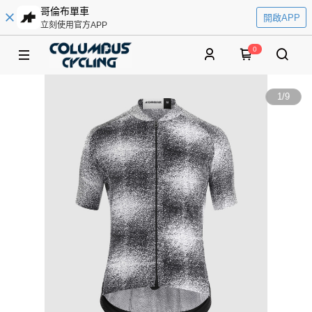
哥倫布單車
開啟APP
立刻使用官方APP
0
1
/
9