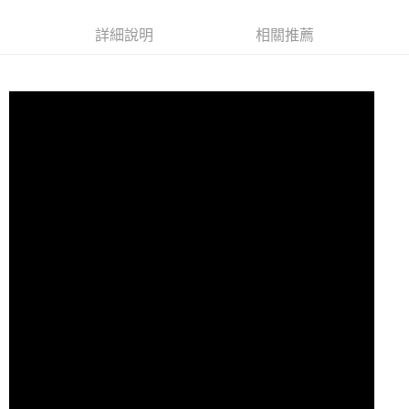
7-11取貨付款
詳細說明
相關推薦
每筆NT$60，滿NT$10,000(含以上)免運費
付款後7-11取貨
每筆NT$60，滿NT$10,000(含以上)免運費
宅配
每筆NT$80
離島宅配
每筆NT$100