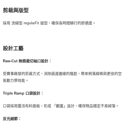
剪裁與版型
採用 流線型 regularFit 版型，確保長時間騎行的舒適度。
設計工藝
Raw-Cut 無痕裁切袖口設計：
受賽事啟發的剪裁方式，消除過渡邊緣的隆起，帶來俐落線條與更佳的空
氣動力學效能。
Triple Ramp 口袋設計：
口袋採用靈活布料面板，形成 「翻蓋」設計，確保物品穩定不易掉落。
反光細節：