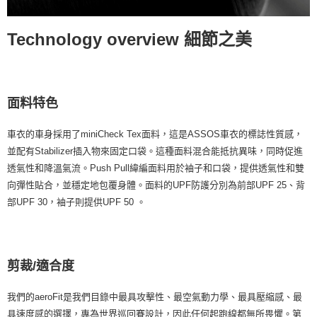
Technology overview 細節之美
面料特色
車衣的車身採用了miniCheck Tex面料，這是ASSOS車衣的標誌性質感，
並配有Stabilizer插入物來固定口袋。這種面料混合能抵抗異味，同時促進
透氣性和降溫氣流。Push Pull緯編面料用於袖子和口袋，提供透氣性和雙
向彈性貼合，並穩定地包覆身體。面料的UPF防護分別為前部UPF 25、背
部UPF 30，袖子則提供UPF 50 。
剪裁/適合度
我們的aeroFit是我們目錄中最具攻擊性、最空氣動力學、最具壓縮感、最
具速度感的選擇，專為世界巡回賽設計，因此任何起跑線都無所畏懼。第