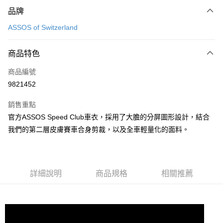
付款方式
品牌
信用卡一次付款
ASSOS of Switzerland
超商取貨付款
商品特色
Apple Pay
商品編號
ATM付款
9821452
運送方式
銷售重點
全家取貨付款
官方ASSOS Speed Club車衣，採用了大膽的分屏圖形設計，結合
每筆NT$90
我們的第二層皮膚賽車合身剪裁，以及全車輕量化的面料。
付款後全家取貨
每筆NT$90
詳細說明
商品規格
相關推薦
7-11取貨付款
每筆NT$60，滿NT$10,000(含以上)免運費
付款後7-11取貨
每筆NT$60，滿NT$10,000(含以上)免運費