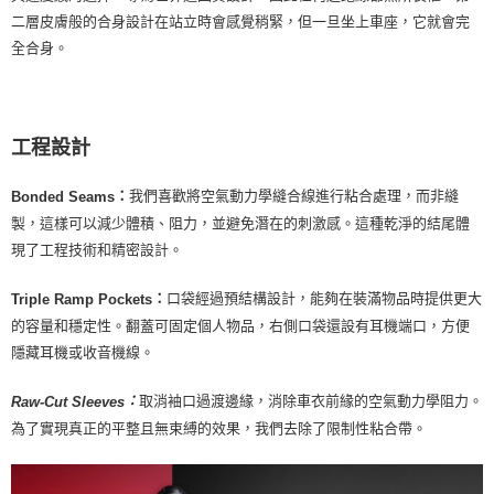
二層皮膚般的合身設計在站立時會感覺稍緊，但一旦坐上車座，它就會完
全合身。
工程設計
我們喜歡將空氣動力學縫合線進行粘合處理，而非縫
：
Bonded Seams
製，這樣可以減少體積、阻力，並避免潛在的刺激感。這種乾淨的結尾體
現了工程技術和精密設計。
口袋經過預結構設計，能夠在裝滿物品時提供更大
：
Triple Ramp Pockets
的容量和穩定性。翻蓋可固定個人物品，右側口袋還設有耳機端口，方便
隱藏耳機或收音機線。
取消袖口過渡邊緣，消除車衣前緣的空氣動力學阻力。
：
Raw-Cut Sleeves
為了實現真正的平整且無束縛的效果，我們去除了限制性粘合帶。