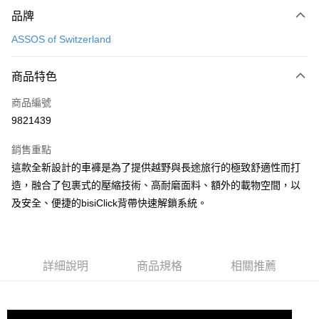
付款方式
品牌
信用卡一次付款
ASSOS of Switzerland
超商取貨付款
商品特色
Apple Pay
商品編號
ATM付款
9821439
運送方式
銷售重點
全家取貨付款
這款全新設計的車褲是為了提供越野與長途旅行的極致舒適性而打
每筆NT$90
造，融合了包裹式的壓縮技術、高耐磨面料、額外的載物空間，以
及安全、便捷的bisiClick背帶快速解鎖系統。
付款後全家取貨
每筆NT$90
7-11取貨付款
詳細說明
商品規格
相關推薦
每筆NT$60，滿NT$10,000(含以上)免運費
付款後7-11取貨
每筆NT$60，滿NT$10,000(含以上)免運費