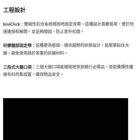
工程設計
雙磁性扣合系統穩固地固定背帶。這種設計直觀易用，便於快
bisiClick：
速連接和解開，並足夠穩固，防止意外松開。
這種更為堅固、適合越野的矽膠設計，能緊緊貼住大
矽膠腿部固定帶：
腿，避免使用過於笨重的抓握材料。
三個大腿口袋能穩固地存放騎行必需品，並配備彈性纖
三段式大腿口袋：
維布料的集成蓋，確保物品安全。