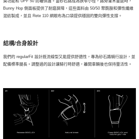
臭功能和 UPF 50 防曬保護。當砂石路成為狹窄小徑，路旁灌木蔓延時，
Bunny Hop 側面板提供了耐磨屏障，這些面料由 50/50 聚酰胺和彈性纖維
混紡製成，並且 Rete 110 網眼布為口袋提供穩固的雙向彈性支撐。
結構/合身設計
我們的 regularFit 設計既流線型又能提供舒適性，專為砂石路騎行設計，並
配備標準腿長。調整過的設計讓騎行時舒適，離開車輛後也保持靈活性。