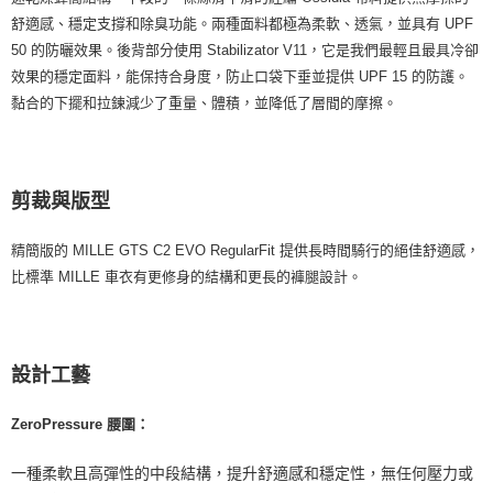
舒適感、穩定支撐和除臭功能。兩種面料都極為柔軟、透氣，並具有 UPF
50 的防曬效果。後背部分使用 Stabilizator V11，它是我們最輕且最具冷卻
效果的穩定面料，能保持合身度，防止口袋下垂並提供 UPF 15 的防護。
黏合的下擺和拉鍊減少了重量、體積，並降低了層間的摩擦。
剪裁與版型
精簡版的 MILLE GTS C2 EVO RegularFit 提供長時間騎行的絕佳舒適感，
比標準 MILLE 車衣有更修身的結構和更長的褲腿設計。
設計工藝
ZeroPressure 腰圍：
一種柔軟且高彈性的中段結構，提升舒適感和穩定性，無任何壓力或