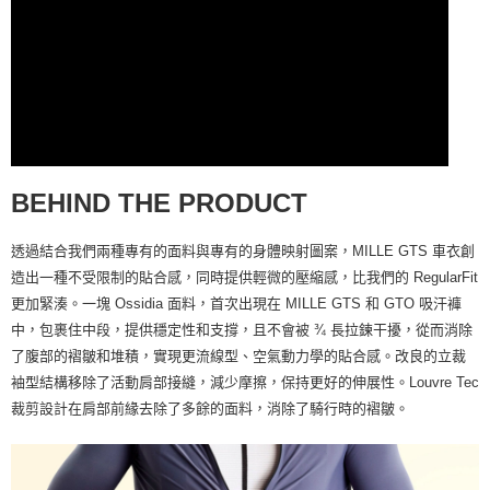
BEHIND THE PRODUCT
透過結合我們兩種專有的面料與專有的身體映射圖案，MILLE GTS 車衣創
造出一種不受限制的貼合感，同時提供輕微的壓縮感，比我們的 RegularFit
更加緊湊。一塊 Ossidia 面料，首次出現在 MILLE GTS 和 GTO 吸汗褲
中，包裹住中段，提供穩定性和支撐，且不會被 ¾ 長拉鍊干擾，從而消除
了腹部的褶皺和堆積，實現更流線型、空氣動力學的貼合感。改良的立裁
袖型結構移除了活動肩部接縫，減少摩擦，保持更好的伸展性。Louvre Tec
裁剪設計在肩部前緣去除了多餘的面料，消除了騎行時的褶皺。