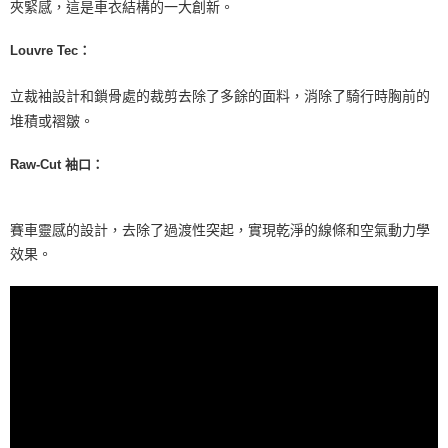
夾緊感，這是車衣結構的一大創新。
Louvre Tec：
立裁袖設計和鎖骨處的裁剪去除了多餘的面料，消除了騎行時胸前的
堆積或褶皺。
Raw-Cut 袖口：
賽車靈感的設計，去除了過渡性突起，實現乾淨的線條和空氣動力學
效果。