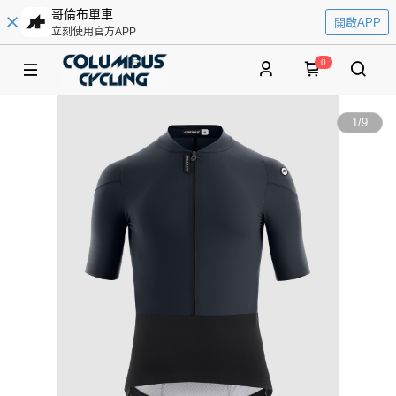
哥倫布單車
開啟APP
立刻使用官方APP
0
1
/
9