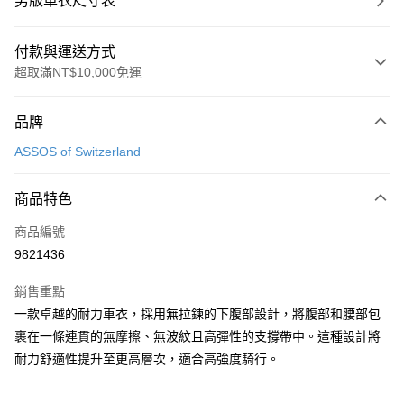
男版車衣尺寸表
付款與運送方式
超取滿NT$10,000免運
付款方式
品牌
信用卡一次付款
ASSOS of Switzerland
超商取貨付款
商品特色
Apple Pay
商品編號
ATM付款
9821436
運送方式
銷售重點
全家取貨付款
一款卓越的耐力車衣，採用無拉鍊的下腹部設計，將腹部和腰部包
每筆NT$90
裹在一條連貫的無摩擦、無波紋且高彈性的支撐帶中。這種設計將
耐力舒適性提升至更高層次，適合高強度騎行。
付款後全家取貨
每筆NT$90