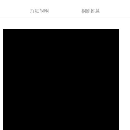
7-11取貨付款
詳細說明
相關推薦
每筆NT$60，滿NT$10,000(含以上)免運費
付款後7-11取貨
每筆NT$60，滿NT$10,000(含以上)免運費
宅配
每筆NT$80
離島宅配
每筆NT$100