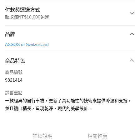
付款與運送方式
超取滿NT$10,000免運
付款方式
品牌
信用卡一次付款
ASSOS of Switzerland
超商取貨付款
商品特色
Apple Pay
商品編號
ATM付款
9821414
運送方式
銷售重點
全家取貨付款
一款經典的自行車襪，更新了具功能性的技術來提供降溫和支撐，
每筆NT$90
並且襪口稍長，呈現乾淨、現代的美學設計。
付款後全家取貨
每筆NT$90
詳細說明
相關推薦
7-11取貨付款