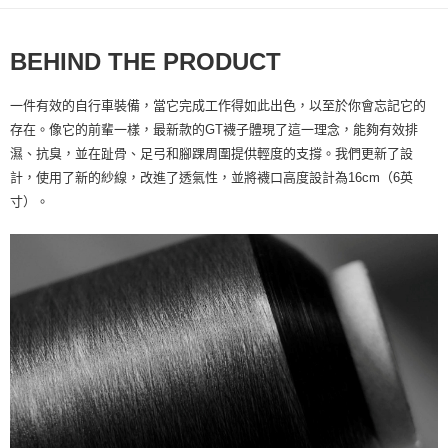
每筆NT$60，滿NT$10,000(含以上)免運費
BEHIND THE PRODUCT
付款後7-11取貨
每筆NT$60，滿NT$10,000(含以上)免運費
一件有效的自行車裝備，當它完成工作得如此出色，以至於你會忘記它的
宅配
存在。像它的前輩一樣，最新款的GT襪子體現了這一理念，能夠有效排
每筆NT$80
濕、抗臭，並在趾骨、足弓和腳踝周圍提供輕度的支撐。我們更新了設
計，使用了新的紗線，改進了透氣性，並將襪口高度設計為16cm（6英
離島宅配
寸）。
每筆NT$100