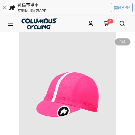
哥倫布單車
開啟APP
立刻使用官方APP
0
1
/
4