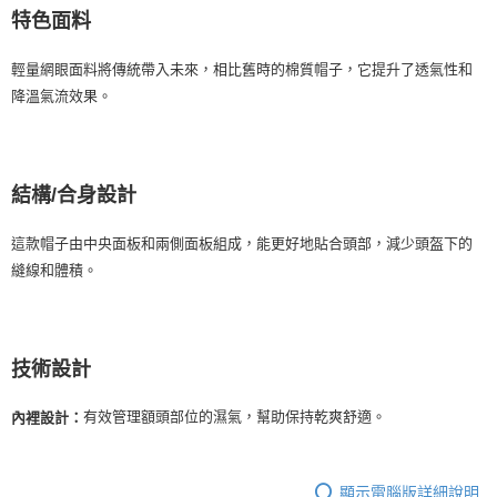
特色面料
輕量網眼面料將傳統帶入未來，相比舊時的棉質帽子，它提升了透氣性和
降溫氣流效果。
結構/合身設計
這款帽子由中央面板和兩側面板組成，能更好地貼合頭部，減少頭盔下的
縫線和體積。
技術設計
有效管理額頭部位的濕氣，幫助保持乾爽舒適。
內裡設計：
顯示電腦版詳細說明