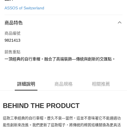
信用卡一次付款
ASSOS of Switzerland
超商取貨付款
商品特色
Apple Pay
商品編號
ATM付款
9821413
運送方式
銷售重點
全家取貨付款
一頂經典的自行車帽，融合了高端裝飾—傳統與創新的交匯點。
每筆NT$90
付款後全家取貨
每筆NT$90
詳細說明
商品規格
相關推薦
7-11取貨付款
每筆NT$60，滿NT$10,000(含以上)免運費
BEHIND THE PRODUCT
付款後7-11取貨
這款三季經典的自行車帽，歷久不衰—當然，這並不意味著它不能通過功
每筆NT$60，滿NT$10,000(含以上)免運費
能性創新來改進。我們更新了這款帽子，將傳統的棉質結構替換為更具活