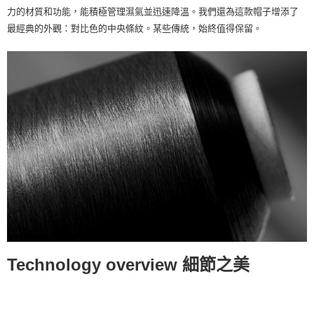
宅配
力的材質和功能，能積極管理濕氣並迅速降溫。我們還為這款帽子增添了
每筆NT$80
最經典的外觀：對比色的中央條紋。某些傳統，始終值得保留。
離島宅配
每筆NT$100
Technology overview 細節之美