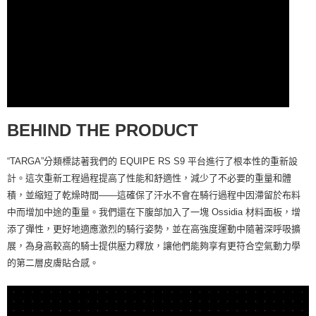
BEHIND THE PRODUCT
“TARGA”分類標誌著我們的 EQUIPE RS S9 平台進行了根本性的重新設
計。這次重新工程過程提高了性能和舒適性，減少了不必要的重量和體
積，並縮短了乾燥時間——這確保了汗水不會在騎行過程中因滯留於布料
中而增加中途的重量。我們還在下腹部加入了一塊 Ossidia 材料面板，增
添了彈性，更好地適應激烈的騎行姿勢，並在高強度運動中隨著深呼吸擴
展，為身高較高的騎士提供壓力釋放，讓他們能夠享有更符合空氣動力學
的第二層皮膚貼合感。