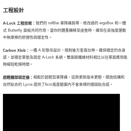
工程設計
我們的 rollBar 車隊褲肩帶、修改過的 ergoBox 和一體
A-Lock 工程技術：
式 Butterfly 面板共同作用，當你的體重轉移至座墊時，確保在高強度運動
中無摩擦的舒適性與穩定性。
一種 A 形懸吊設計，限制後方垂直拉伸，確保穩定的合身
Carbon Xbib：
感，並穩定車墊及固定 A-Lock 系統。雙面碳纖維材料相比以往單面應用能
夠縮短乾燥時間。
相較於超輕型車隊褲，這款更新版本更輕。開放結構和
超輕腿部固定器：
自然貼合的 Lycra 提供了6cm寬度範圍內不會束縛的穩固貼合感。