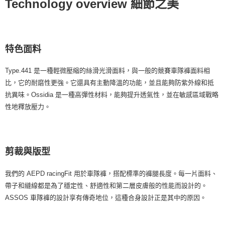
Technology overview 細節之美
特色面料
Type.441 是一種輕微壓縮的絲滑光滑面料，與一般的競賽車隊褲面料相
比，它的耐磨性更強。它還具有主動降溫的功能，並且能夠防紫外線和抵
抗異味。Ossidia 是一種高彈性材料，能夠提升透氣性，並在敏感區域戰略
性地釋放壓力。
剪裁與版型
我們的 AEPD racingFit 用於車隊褲，搭配標準的褲腿長度。每一片面料、
帶子和縫線都是為了穩定性、舒適性和第二層皮膚般的性能而設計的。
ASSOS 車隊褲的設計享有傳奇地位，這種合身設計正是其中的原因。