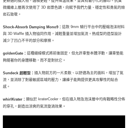
更新過的插入物，體積更輕，提升降溫效果，並具有最小化的腳印。抗臭
微纖維上層再次使用了 3D 岩漿色調，向賦予我們力量、穩定性和勇氣的熔
岩石致敬。
這款 9mm 騎行平台中的壓縮泡沫材料
Shock-Absorb Damping Mono9：
與 3D Waffle 插入物協同作用，減輕重量並增加氣流。熱成型的造型設計
減少了凹凸不平的部分和摩擦。
這種縫線模式將前後固定，但允許車墊本體浮動，讓車墊能
goldenGate：
夠隨著你的身體移動，而不是對抗它。
插入物前方的一片柔軟、以舒適為主的面料，增加了氣
Sundeck 超輕型：
流，並消除了對最敏感區域的壓力，讓褲子能夠提供更具攻擊性的貼合
感。
類似於 kraterCooler，但在插入物及泡沫層中均有戰略性分佈
whirlKrater：
的穿孔，創造出涼爽的氣流旋渦效果。