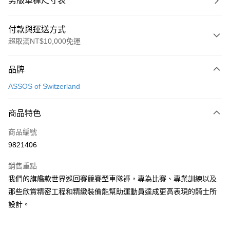
男版車褲尺寸表
付款與運送方式
超取滿NT$10,000免運
付款方式
品牌
信用卡一次付款
ASSOS of Switzerland
超商取貨付款
商品特色
Apple Pay
商品編號
ATM付款
9821406
運送方式
銷售重點
全家取貨付款
我們的旗艦款世界巡回賽競賽型車隊褲，專為比賽、專業訓練以及
每筆NT$90
那些欣賞精密工程和精緻裝備能幫助運動員達成更高表現的騎士所
設計。
付款後全家取貨
每筆NT$90