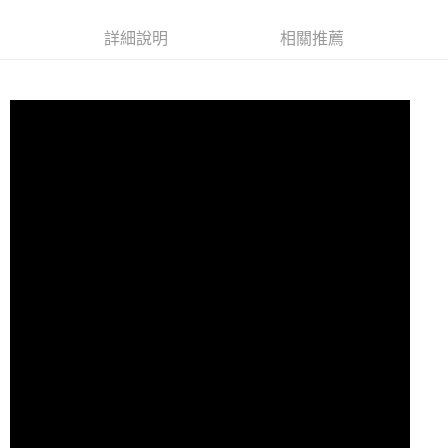
7-11取貨付款
詳細說明
相關推薦
每筆NT$60，滿NT$10,000(含以上)免運費
付款後7-11取貨
每筆NT$60，滿NT$10,000(含以上)免運費
宅配
每筆NT$80
離島宅配
每筆NT$100