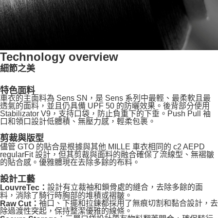
Technology overview
細節之美
特色面料
車衣的主面料為 Sens SN，是 Sens 系列中最輕、最柔軟且最
透氣的面料，並且仍具備 UPF 50 的防曬效果。後背部分使用
Stabilizator V9，支持口袋，防止負重下的下垂。Push Pull 袖
口和領口設計低體積、無壓力感，輕柔包裹。
剪裁與版型
儘管 GTO 的貼合是根據與其他 MILLE 車衣相同的 c2 AEPD
regularFit 設計，但其剪裁與面料的融合確保了流線型、無褶皺
的貼合感。優雅體現在去除多餘的布料。
設計工藝
設計有立裁袖和鎖骨處的縫合，去除多餘的面
LouvreTec：
料，消除了騎行時胸部的堆積或褶皺。
袖口、下擺和拉鍊都採用了無痕切割和黏合設計，去
Raw Cut：
除過渡性突起，保持整潔優雅的線條。