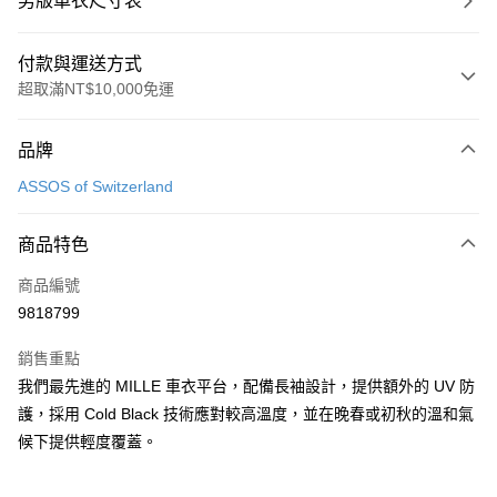
男版車衣尺寸表
付款與運送方式
超取滿NT$10,000免運
付款方式
品牌
信用卡一次付款
ASSOS of Switzerland
超商取貨付款
商品特色
Apple Pay
商品編號
ATM付款
9818799
運送方式
銷售重點
全家取貨付款
我們最先進的 MILLE 車衣平台，配備長袖設計，提供額外的 UV 防
每筆NT$90
護，採用 Cold Black 技術應對較高溫度，並在晚春或初秋的溫和氣
候下提供輕度覆蓋。
付款後全家取貨
每筆NT$90