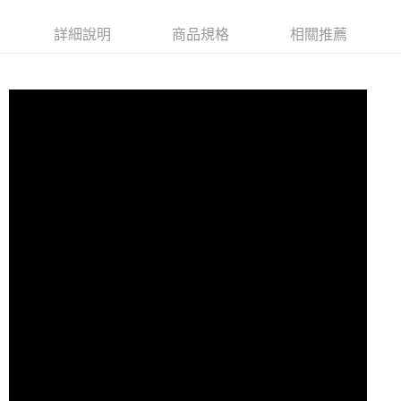
7-11取貨付款
詳細說明
商品規格
相關推薦
每筆NT$60，滿NT$10,000(含以上)免運費
付款後7-11取貨
每筆NT$60，滿NT$10,000(含以上)免運費
宅配
每筆NT$80
離島宅配
每筆NT$100