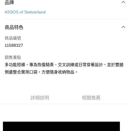
品牌
信用卡一次付款
ASSOS of Switzerland
超商取貨付款
商品特色
Apple Pay
商品編號
ATM付款
11588327
運送方式
銷售重點
全家取貨付款
多功能短褲，專為恢復騎乘、交叉訓練或日常穿著設計，並於雙腿
每筆NT$90
側邊整合實用口袋，方便隨身收納物品。
付款後全家取貨
每筆NT$90
詳細說明
相關推薦
7-11取貨付款
每筆NT$60，滿NT$10,000(含以上)免運費
付款後7-11取貨
每筆NT$60，滿NT$10,000(含以上)免運費