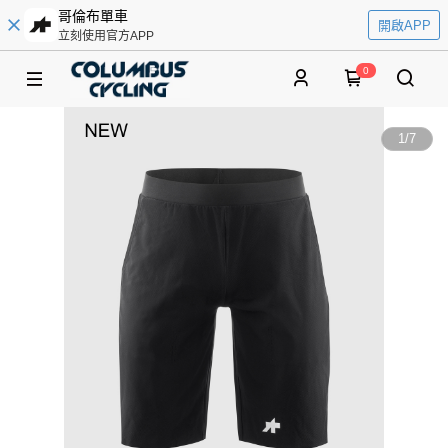
哥倫布單車
開啟APP
立刻使用官方APP
0
1
/
7