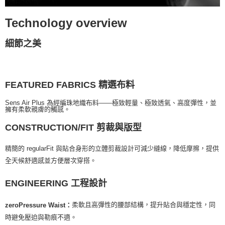
Technology overview
細節之美
FEATURED FABRICS 精選布料
Sens Air Plus 為經編珠地織布料——極致輕量、極致透氣、高度彈性，並
擁有柔軟親膚的觸感。
剪裁與版型
CONSTRUCTION/FIT
精簡的 regularFit 與貼合身形的立體剪裁設計可減少縫線，降低摩擦，提供
全天候舒適感並方便層次穿搭。
ENGINEERING 工程設計
柔軟且高彈性的腰部結構，提升貼合與穩定性，同
zeroPressure Waist：
時避免壓迫與勒痕不適。