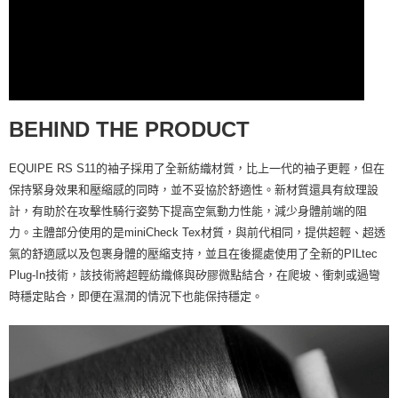
BEHIND THE PRODUCT
EQUIPE RS S11的袖子採用了全新紡織材質，比上一代的袖子更輕，但在
保持緊身效果和壓縮感的同時，並不妥協於舒適性。新材質還具有紋理設
計，有助於在攻擊性騎行姿勢下提高空氣動力性能，減少身體前端的阻
力。主體部分使用的是miniCheck Tex材質，與前代相同，提供超輕、超透
氣的舒適感以及包裹身體的壓縮支持，並且在後擺處使用了全新的PILtec
Plug-In技術，該技術將超輕紡織條與矽膠微點結合，在爬坡、衝刺或過彎
時穩定貼合，即便在濕潤的情況下也能保持穩定。