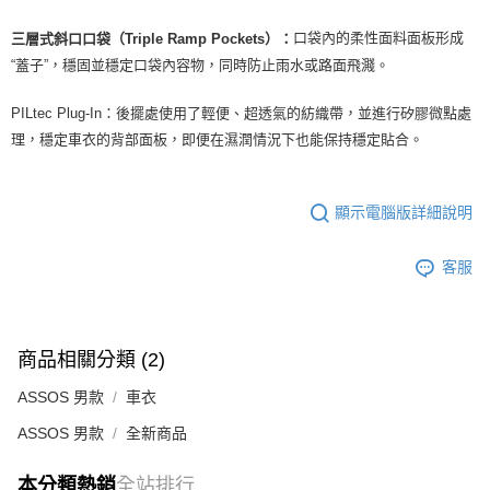
口袋內的柔性面料面板形成
三層式斜口口袋（Triple Ramp Pockets）：
“蓋子”，穩固並穩定口袋內容物，同時防止雨水或路面飛濺。
PILtec Plug-In：後擺處使用了輕便、超透氣的紡織帶，並進行矽膠微點處
理，穩定車衣的背部面板，即便在濕潤情況下也能保持穩定貼合。
顯示電腦版詳細說明
客服
商品相關分類 (2)
ASSOS 男款
車衣
ASSOS 男款
全新商品
本分類熱銷
全站排行