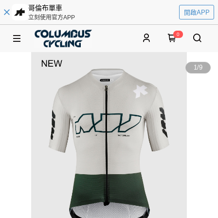
哥倫布單車
開啟APP
立刻使用官方APP
0
1
/
9