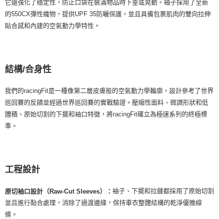
它還強化了穩定性，防止口袋在裝滿物品時下垂或晃動。袖子採用了全新
的550CX彈性織物，提供UPF 35防曬保護，並且具備包裹肌肉的雙向拉伸
貼合感和內建的空氣動力學特性。
結構/合身性
我們的racingFit是一種像第二層皮膚般的空氣動力學輪廓，設計參考了世界
巡回賽的反饋並經過世界巡回賽的實戰驗證。壓縮性面料、微調形狀和低
體積、原始切割的下擺和袖口特徵，將racingFit確立為極速系列的終極標
準。
工程設計
袖子、下擺和拉鏈都採用了原始切割
原切袖口設計（Raw-Cut Sleeves）：
並且進行黏合處理，消除了過渡邊緣，保持車衣整體結構的乾淨優雅線
條。