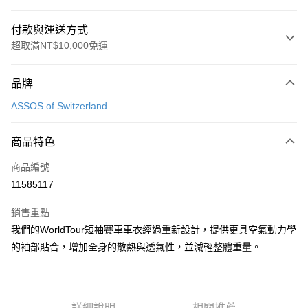
付款與運送方式
超取滿NT$10,000免運
付款方式
品牌
信用卡一次付款
ASSOS of Switzerland
超商取貨付款
商品特色
運送方式
商品編號
全家取貨付款
11585117
每筆NT$90
銷售重點
付款後全家取貨
我們的WorldTour短袖賽車車衣經過重新設計，提供更具空氣動力學
每筆NT$90
的袖部貼合，增加全身的散熱與透氣性，並減輕整體重量。
7-11取貨付款
每筆NT$60，滿NT$10,000(含以上)免運費
付款後7-11取貨
詳細說明
相關推薦