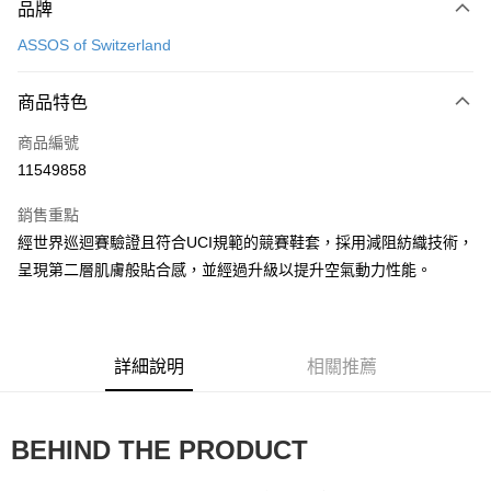
品牌
信用卡一次付款
ASSOS of Switzerland
超商取貨付款
商品特色
運送方式
商品編號
全家取貨付款
11549858
每筆NT$90
銷售重點
付款後全家取貨
經世界巡迴賽驗證且符合UCI規範的競賽鞋套，採用減阻紡織技術，
每筆NT$90
呈現第二層肌膚般貼合感，並經過升級以提升空氣動力性能。
7-11取貨付款
每筆NT$60，滿NT$10,000(含以上)免運費
付款後7-11取貨
詳細說明
相關推薦
每筆NT$60，滿NT$10,000(含以上)免運費
宅配
BEHIND THE PRODUCT
每筆NT$80