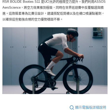
RSR BOLIDE Booties S11 是UCI允許的極限空力提升。我們利用ASSOS
離島宅配
AeroScience，將空力效果推到極致，同時在世界巡迴賽中反覆驗證與精
每筆NT$100
進。這款鞋套專為比賽日設計，建議搭配低筒襪以及在襪口噴灑黏著劑，
以確保這些勉強合規的空力優勢穩固不移。
顯示電腦版詳細說明