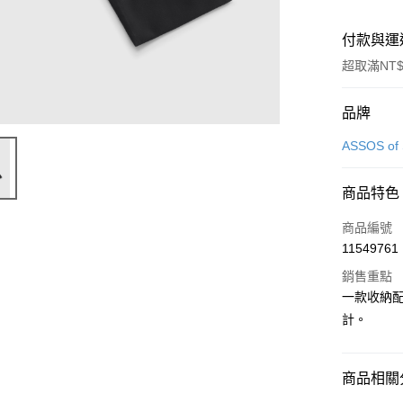
付款與運
超取滿NT$
付款方式
品牌
信用卡一
ASSOS of 
超商取貨
商品特色
Apple Pay
商品編號
ATM付款
11549761
銷售重點
一款收納
運送方式
計。
全家取貨
每筆NT$9
商品相關分
付款後全