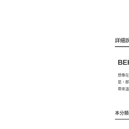
詳細
BE
想像
是，那
帶來
本分類