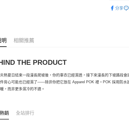
ASSOS 
每筆NT$9
分享
ASSOS 
7-11取貨
ASSOS 
每筆NT$6
ASSOS 
付款後7-1
說明
相關推薦
ASSOS 
每筆NT$6
ASSOS 
宅配
每筆NT$8
HIND THE PRODUCT
離島宅配
在炎熱夏日結束一段漫長爬坡後，你的車衣已經濕透，接下來漫長的下坡路段會
每筆NT$1
件背心可能也已經濕了——除非你把它放在 Apparel POK 裡。POK 採
溫暖，而非更多濕冷的不適。
熱銷
全站排行