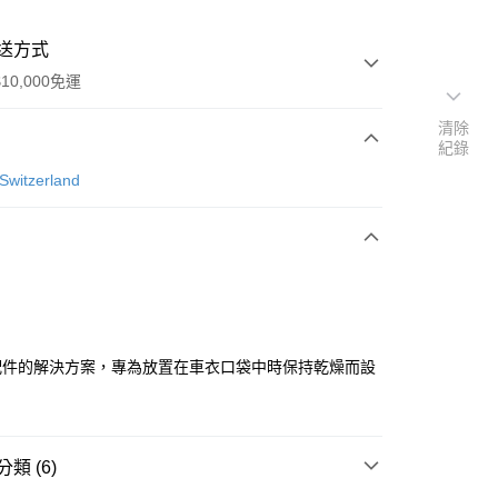
送方式
10,000免運
清除
紀錄
次付款
Switzerland
付款
配件的解決方案，專為放置在車衣口袋中時保持乾燥而設
付款
0
類 (6)
家取貨