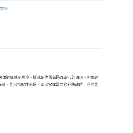
男款
其他
0
客服
女款
其他
付款
男款
全新商品
0，滿NT$10,000(含以上)免運費
女款
全新商品
1取貨
男款
保暖新品
0，滿NT$10,000(含以上)免運費
女款
保暖新品
0
讓你徹底感到寒冷。這就是你帶著防風背心的原因。但問題
00
用防水設計，能保持配件乾燥，確保當你需要額外防護時，它仍能