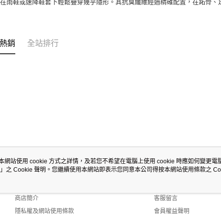
，在雨鞋或速降鞋套下輕鬆疊穿幾乎隱形。其抗臭纖維經過精確配置，在跖骨、
熱銷
全站排行
本網站使用 cookie 方式之詳情，及若您不希望在電腦上使用 cookie 時應如何變更電腦的
」之 Cookie 聲明。您繼續使用本網站即表示您同意本公司得按本網站使用條款之 Coo
關於我們
客服資訊
品牌故事
購物說明
商店簡介
客服留言
隱私權及網站使用條款
會員權益聲明