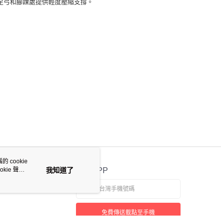
足弓和腳踝處提供輕度壓縮支撐。
 cookie
kie 聲明
我知道了
官方APP
免費傳送載點至手機