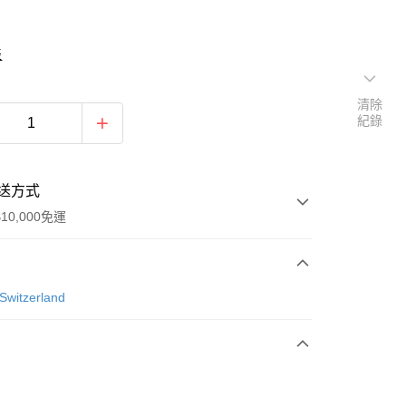
表
清除
紀錄
送方式
10,000免運
次付款
Switzerland
付款