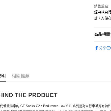
全家取貨
銷售重點
每筆NT$9
經典款自
計，方便
付款後全
每筆NT$9
商品相關分
7-11取貨
每筆NT$6
ASSOS 
分享
付款後7-1
ASSOS 
每筆NT$6
ASSOS 
宅配
ASSOS 
每筆NT$8
說明
相關推薦
人身部品
離島宅配
每筆NT$1
HIND THE PRODUCT
們備受推崇的 GT Socks C2，Endurance Low S11 系列是對自行