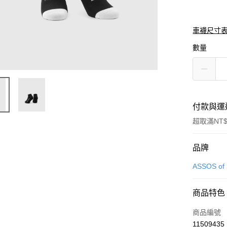
車襪尺寸
數量
付款與運
超取滿NT$
付款方式
品牌
信用卡一
ASSOS of 
超商取貨
商品特色
商品編號
運送方式
11509435