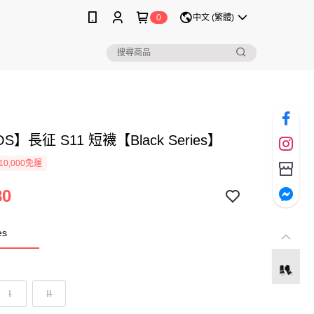
0
中文 (繁體)
S】長征 S11 短襪【Black Series】
0,000免運
80
es
I
II