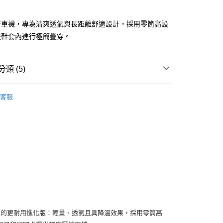
付款
0
行車襪，專為清爽透氣與長距離舒適設計，採用零筒高設
在鞋套內進行極簡疊穿。
家取貨
0
類 (5)
付款
0，滿NT$10,000(含以上)免運費
男款
車襪
客服
1取貨
女款
車襪
0，滿NT$10,000(含以上)免運費
男款
全新商品
女款
全新商品
0
車襪
00
車襪應有特性的更耐用進化版：輕量、透氣且具降溫效果，採用零筒高