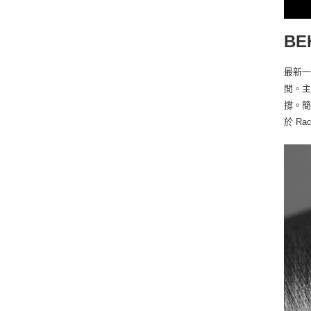
BE
最新一
間。主
撐。簡
於 Ra