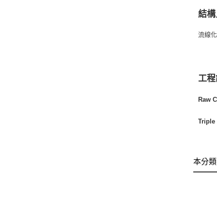
結構／
流線化
工程
Raw 
Tripl
本分類