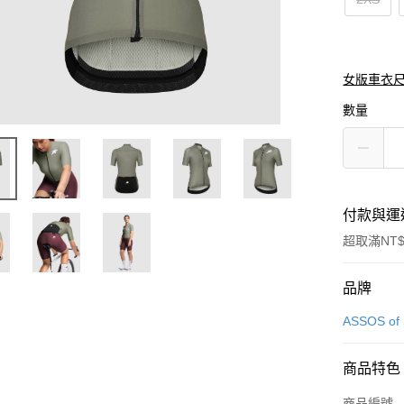
女版車衣
數量
付款與運
超取滿NT$
付款方式
品牌
信用卡一
ASSOS of 
超商取貨
商品特色
商品編號