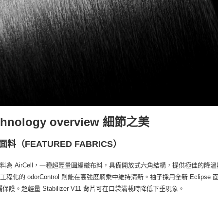
chnology overview 細節之美
面料（FEATURED FABRICS）
料為 AirCell，一種超輕量圓編織布料，具備開放式六角結構，提供極佳的降溫與
工程化的 odorControl 則能在高強度騎乘中維持清新。袖子採用全新 Ecli
防曬保護。超輕量 Stabilizer V11 背片可在口袋滿載時降低下垂現象。