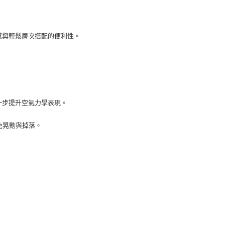
舒適感與輕鬆層次搭配的便利性。
，進一步提升空氣力學表現。
免晃動與掉落。