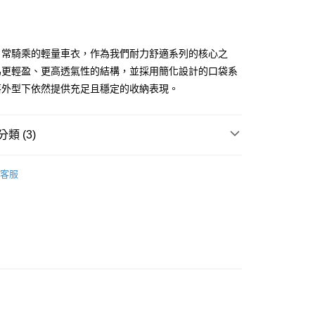
付款
0
日常騎乘的輕量車衣，作為我們耐力舒適系列的核心之
為更輕盈、更高透氣性的結構，並採用簡化設計的口袋系
家取貨
落外型下依然提供充足且穩定的收納表現。
0
付款
類 (3)
0，滿NT$10,000(含以上)免運費
女款
車衣
1取貨
客服
女款
全新商品
0，滿NT$10,000(含以上)免運費
女款車衣
0
00