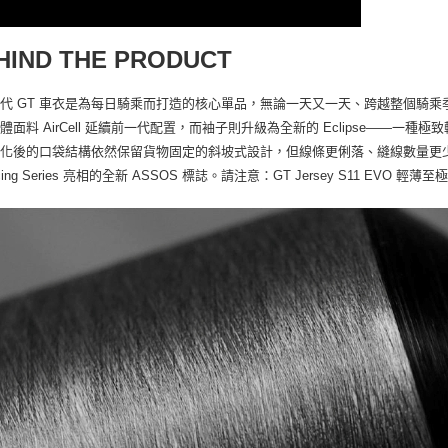
HIND THE PRODUCT
代 GT 車衣是為每日騎乘而打造的核心單品，無論一天又一天、跨越整個騎
體面料 AirCell 延續前一代配置，而袖子則升級為全新的 Eclipse——
化後的口袋結構依然保留貨物固定的斜坡式設計，但線條更俐落、縫線數量更少。除
cing Series 亮相的全新 ASSOS 標誌。請注意：GT Jersey S11 E