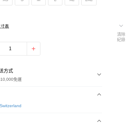
尺寸表
清除
紀錄
送方式
10,000免運
次付款
Switzerland
付款