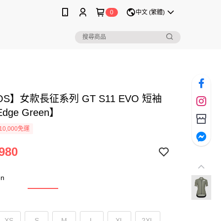
0
中文 (繁體)
OS】女款長征系列 GT S11 EVO 短袖
ge Green】
0,000免運
980
en
XS
S
M
L
XL
2XL