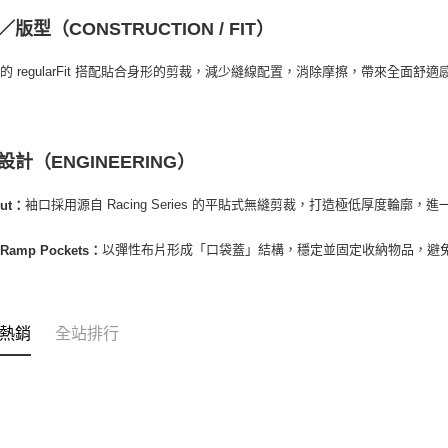
版型（CONSTRUCTION / FIT）
的 regularFit 搭配貼合身形的剪裁，減少縫線配置，消除摩擦，帶來全面
設計（ENGINEERING）
袖口採用源自 Racing Series 的平貼式無縫剪裁，打造極低厚度輪廓
Cut：
以彈性布片形成「口袋蓋」結構，穩定並固定收納物品，避
e Ramp Pockets：
熱銷
全站排行