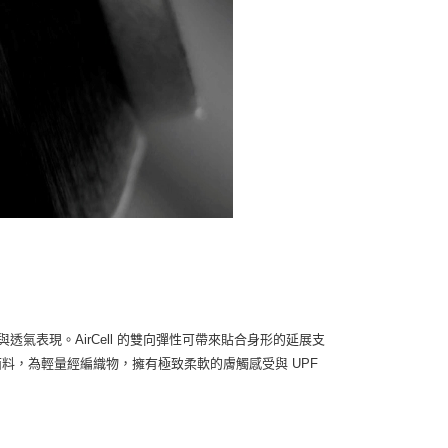
透氣表現。AirCell 的雙向彈性可帶來貼合身形的延展支
pse 面料，為輕量經編織物，擁有極致柔軟的膚觸感受與 UPF