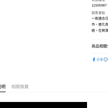
運送方式
11505987
全家取貨
銷售重點
每筆NT$9
一款適合
作，進化
付款後全
統，在俐
每筆NT$9
7-11取貨
商品相關分
每筆NT$6
ASSOS 
付款後7-1
分享
ASSOS 
每筆NT$6
人身部品
宅配
每筆NT$8
說明
相關推薦
離島宅配
每筆NT$1