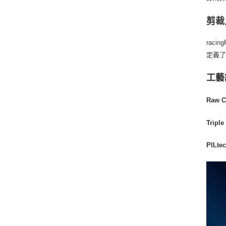
剪裁
rac
定義
工藝
Raw 
Trip
PILt