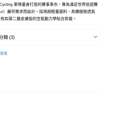
ro Cycling 車隊量身打造的賽事車衣，專為滿足世界巡迴賽
dTour）嚴苛需求而設計。採用超輕量面料，具備極致透氣
付款
擁有如第二層皮膚般的空氣動力學貼合剪裁。
0
家取貨
類 (3)
0
男款
車衣
客服
付款
男款
全新商品
0，滿NT$10,000(含以上)免運費
男款車衣
1取貨
0，滿NT$10,000(含以上)免運費
0
00