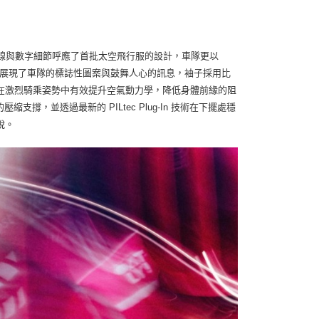
11。銀色縫線與數字細節呼應了首批太空飛行服的設計，車隊更以
 平台賽衣展現了車隊的標誌性圖案與鼓舞人心的訊息，袖子採用比
在激烈騎乘姿勢中有效提升空氣動力學，降低身體前緣的阻
支撐，並透過最新的 PILtec Plug-In 技術在下擺處穩
脫。