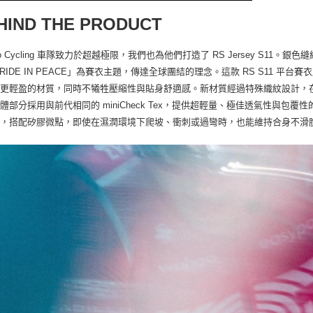
HIND THE PRODUCT
Pro Cycling 車隊致力於超越極限，我們也為他們打造了 RS Jersey S
 RIDE IN PEACE」為賽衣主題，傳達全球團結的理念。這款 RS S11
代更輕盈的材質，同時不犧牲壓縮性與貼身舒適感。新材質經過特殊織紋設計，
體部分採用與前代相同的 miniCheck Tex，提供超輕量、極佳透氣性與包覆性的壓縮
定，搭配矽膠微點，即使在濕潤環境下爬坡、衝刺或過彎時，也能維持合身不滑