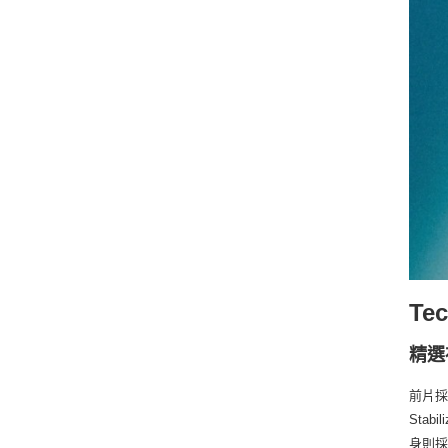
Te
精選
前片採
Sta
身則採