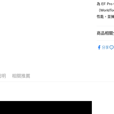
為 EF P
運送方式
（Worl
全家取貨
性能，並
每筆NT$9
付款後全
商品相關分
每筆NT$9
ASSOS 
分享
7-11取貨
ASSOS 
每筆NT$6
人身部品
付款後7-1
每筆NT$6
說明
相關推薦
宅配
每筆NT$8
離島宅配
每筆NT$1