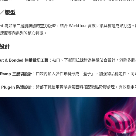
／版型
ingFit 為如第二層肌膚般的空力版型，結合 WorldTour 實戰回饋與驗證
了速度導向系列的核心特徵。
設計
袖口、下擺與拉鍊皆為無縫貼合設計，消除多餘
Cut & Bonded 無縫裁切工藝：
口袋內加入彈性布料形成「蓋子」，加強物品穩定性，同
le Ramp 三層袋設計：
背部下擺使用輕量透氣面料搭配微點矽膠處理，有效穩定
ec Plug-In 防滑設計：