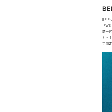
BE
EF 
「WE
前一
力。主
定固