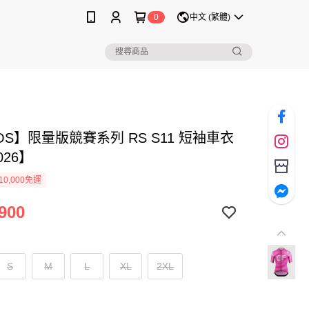
0
中文 (繁體)
OS】限量版競賽系列 RS S11 短袖車衣
026】
0,000免運
900
S
M
L
XL
2XL