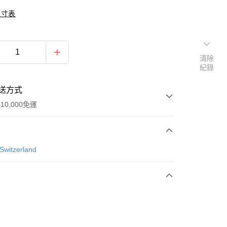
尺寸表
清除
紀錄
送方式
10,000免運
次付款
Switzerland
付款