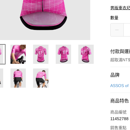
男版車衣
數量
付款與運
超取滿NT$
付款方式
品牌
信用卡一
ASSOS of 
超商取貨
商品特色
Apple Pay
商品編號
ATM付款
11452788
銷售重點