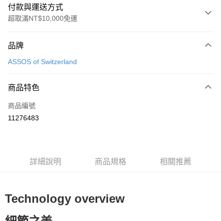
付款與運送方式
超取滿NT$10,000免運
付款方式
品牌
信用卡一次付款
ASSOS of Switzerland
超商取貨付款
商品特色
Apple Pay
商品編號
ATM付款
11276483
運送方式
全家取貨付款
每筆NT$90
詳細說明
商品規格
相關推薦
付款後全家取貨
每筆NT$90
Technology overview
7-11取貨付款