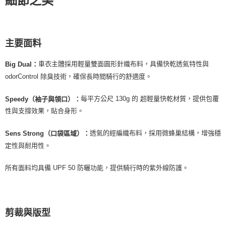
細節之美
每筆NT$60，滿NT$10,000(含以上)免運費
付款後7-11取貨
每筆NT$60，滿NT$10,000(含以上)免運費
主要面料
宅配
車衣主體採用輕量雙面圓形針織布料，具備快乾透氣特性與
Big Dual：
每筆NT$80
odorControl 除臭技術，確保長時間騎行的舒適度。
離島宅配
每平方公尺 130g 的 超輕量快乾材質，提供包覆
每筆NT$100
Speedy（袖子與領口）：
性與支撐效果，貼合身形。
透氣的經編織布料，採用微蜂巢結構，增強穩
Sens Strong（口袋區域）：
定性與耐用性。
所有面料均具備 UPF 50 防曬功能，提供騎行時的紫外線防護。
剪裁與版型