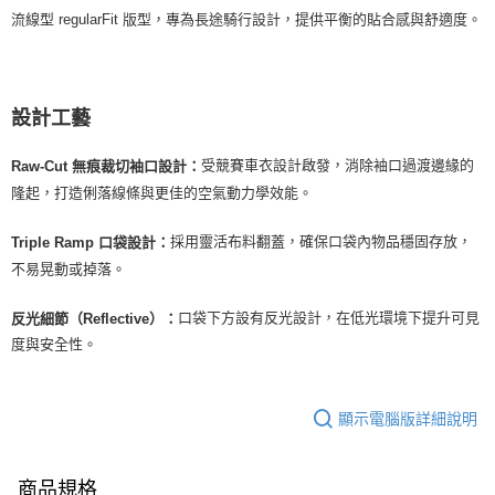
流線型 regularFit 版型，專為長途騎行設計，提供平衡的貼合感與舒適度。
設計工藝
受競賽車衣設計啟發，消除袖口過渡邊緣的
Raw-Cut 無痕裁切袖口設計：
隆起，打造俐落線條與更佳的空氣動力學效能。
採用靈活布料翻蓋，確保口袋內物品穩固存放，
Triple Ramp 口袋設計：
不易晃動或掉落。
口袋下方設有反光設計，在低光環境下提升可見
反光細節（Reflective）：
度與安全性。
顯示電腦版詳細說明
商品規格