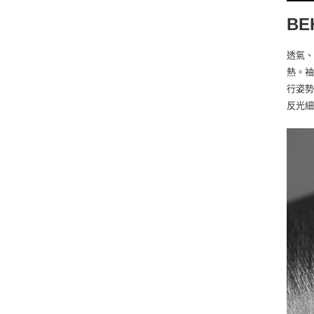
BE
透氣、
熱。袖
行姿
反光