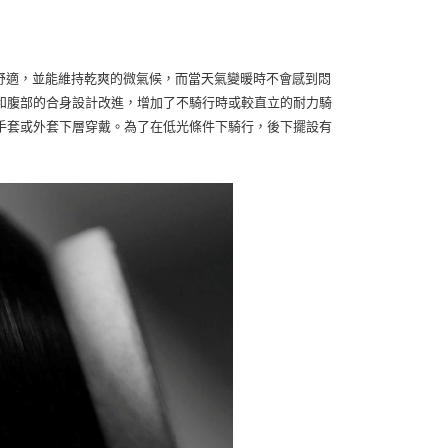
冷條件下保持舒適，並能維持乾爽的微氣候，而當天氣變暖時不會感到悶
膀和腹部的合身設計改進，增加了不騎行時或較直立的耐力騎
手套或外套下層穿戴。為了在低光條件下騎行，後下擺設有