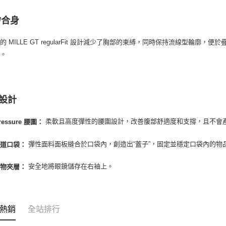
/合身
的 MILLE GT regularFit 設計減少了胸部的束縛，同時保持流線型輪
圍。
設計
柔軟且高度彈性的腰圍設計，改善腹部舒適度和支撐，且不會
Pressure 腰圍：
彈性面料面板縫合於口袋內，創造出“蓋子”，固定並穩定口袋內的物
坡道口袋：
安全地將眼鏡儲存在右袖上。
儲物夾層：
熱銷
全站排行