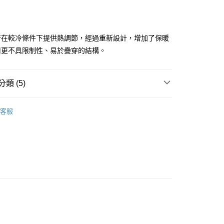
行在較冷條件下提供熱調節，經過重新設計，增加了保暖
用更不具限制性、易於疊穿的結構。
付款
0
類 (5)
家取貨
男款
車衣
0
客服
男款
全新商品
付款
男款車衣
0，滿NT$10,000(含以上)免運費
男款
保暖專區
1取貨
男款
保暖新品
0，滿NT$10,000(含以上)免運費
0