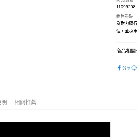
ATM付款
11099208
銷售重點
為耐力騎
運送方式
性，並採
全家取貨
每筆NT$9
商品相關分
付款後全
ASSOS 
每筆NT$9
分享
ASSOS 
7-11取貨
人身部品
每筆NT$6
ASSOS 
付款後7-1
說明
相關推薦
ASSOS 
每筆NT$6
宅配
每筆NT$8
離島宅配