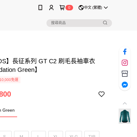
0
中文 (繁體)
OS】長征系列 GT C2 刷毛長袖車衣
ation Green】
0,000免運
800
n Green
S
M
L
XL
XLG
TIR