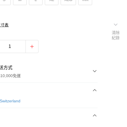
尺寸表
清除
紀錄
送方式
10,000免運
次付款
Switzerland
付款