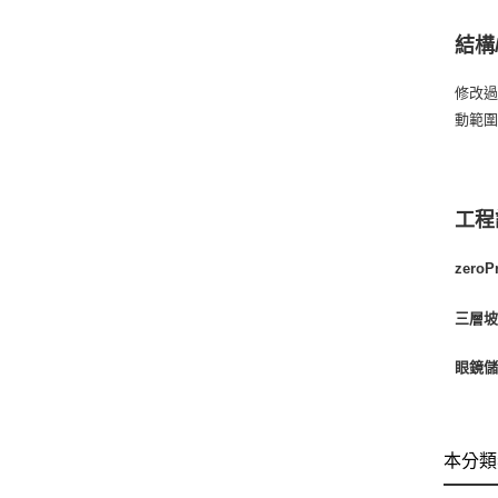
結構
修改過
動範
工程
zero
三層
眼鏡
本分類