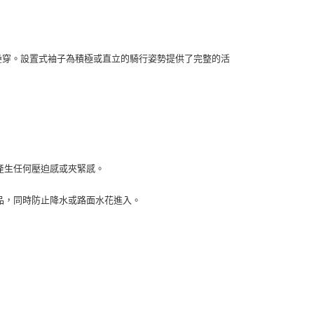
廓，便於疊穿。設置式袖子為積極或直立的騎行姿勢提供了完整的活
產生任何壓迫感或夾緊感。
品，同時防止降水或路面水花進入。