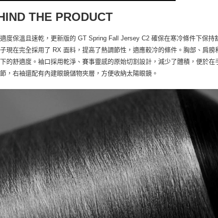
HIND THE PRODUCT
適度保溫且速乾，更新版的 GT Spring Fall Jersey C2 確保在寒
子現在完全採用了 RX 面料，提高了熱調節性，適應較冷的條件。胸部、肩
勢下的舒適度。袖口採用乾淨、賽事靈感的原始切割設計，減少了體積，便於在
細節，右袖還配有內建眼鏡儲物夾層，方便收納太陽眼鏡。