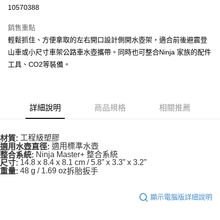
10570388
運送方式
銷售重點
全家取貨付款
輕鬆抓住、方便拿取的左右開口設計側開水壺架，適合前後避震登
每筆NT$90
山車或小尺寸車架公路車水壺攜帶。同時也可整合Ninja 家族的配件
工具、CO2等裝備。
付款後全家取貨
每筆NT$90
7-11取貨付款
詳細說明
商品規格
相關推薦
每筆NT$60，滿NT$10,000(含以上)免運費
付款後7-11取貨
工程級塑膠
材質:
每筆NT$60，滿NT$10,000(含以上)免運費
適用標準水壺
適用水壺直徑:
Ninja Master+ 整合系統
整合系統:
宅配
14.8 x 8.4 x 8.1 cm / 5.8” x 3.3” x 3.2”
尺寸:
48 g / 1.69 oz
重量:
拆胎扳手
每筆NT$80
離島宅配
顯示電腦版詳細說明
每筆NT$100