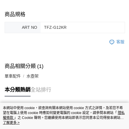
商品規格
ART NO
TFZ-G12KR
客服
商品相關分類 (1)
單車配件
水壺架
本分類熱銷
全站排行
本網站中使用 cookie，欲查詢有關本網站使用 cookie 方式之詳情，及若您不希
熱門標籤
望在電腦上使用 cookie 時應如何變更電腦的 cookie 設定，請參閱本網站「
隱私
權條款
」之 Cookie 聲明。您繼續使用本網站即表示您同意本公司得按本網站使
用條款之 Cookie 聲明使用 cookie。
了解更多 >