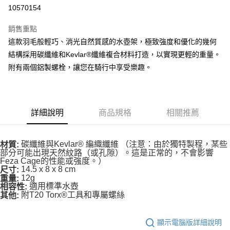
10570154
運送方式
銷售重點
全家取貨付款
這款羽毛般輕巧、消光自然質感的水壺架，極致強度和優化的幾何
每筆NT$90
結構採用碳纖維和Kevlar®纖維複合材料打造，以實現更輕的重量。
附有兩個鋁製螺栓，讓您在騎行中享受樂趣。
付款後全家取貨
每筆NT$90
7-11取貨付款
詳細說明
商品規格
相關推薦
每筆NT$60，滿NT$10,000(含以上)免運費
付款後7-11取貨
碳纖維與Kevlar® 編織纖維 （注意：由於獨特製程，某些
材質:
每筆NT$60，滿NT$10,000(含以上)免運費
部分可能出現天然紋路（或孔隙）。這是正常的，不會影響
Feza Cage的性能或強度。）
14.5 x 8 x 8 cm
宅配
尺寸:
12g
重量:
每筆NT$80
適用標準水壺
相容性:
附T20 Torx®工具和專屬螺絲
其他:
離島宅配
每筆NT$100
顯示電腦版詳細說明