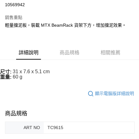
10569942
運送方式
銷售重點
全家取貨付款
輕量擋泥板，裝載 MTX BeamRack 貨架下方，增加擋泥效果。
每筆NT$90
付款後全家取貨
每筆NT$90
詳細說明
商品規格
相關推薦
7-11取貨付款
每筆NT$60，滿NT$10,000(含以上)免運費
31 x 7.6 x 5.1 cm
尺寸:
60 g
重量:
付款後7-11取貨
每筆NT$60，滿NT$10,000(含以上)免運費
顯示電腦版詳細說明
宅配
每筆NT$80
商品規格
離島宅配
ART NO
TC9615
每筆NT$100