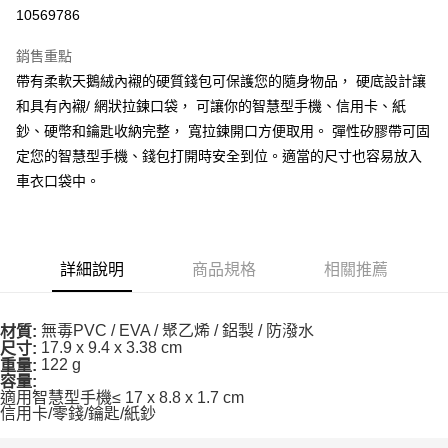
10569786
運送方式
銷售重點
全家取貨付款
帶有柔軟天鵝絨內襯的硬質錢包可保護您的隨身物品， 硬底設計讓
每筆NT$90
和具有內襯/ 網狀拉鍊口袋， 可讓你的智慧型手機、信用卡、紙
鈔、硬幣和鑰匙收納完整， 寬拉鍊開口方便取用。 彈性矽膠帶可固
付款後全家取貨
定您的智慧型手機、錢包打開時安全到位。適當的尺寸也容易放入
每筆NT$90
車衣口袋中。
7-11取貨付款
每筆NT$60，滿NT$10,000(含以上)免運費
付款後7-11取貨
詳細說明
商品規格
相關推薦
每筆NT$60，滿NT$10,000(含以上)免運費
宅配
無毒PVC / EVA / 聚乙烯 / 鋁製 / 防潑水
材質:
17.9 x 9.4 x 3.38 cm
尺寸:
每筆NT$80
122 g
重量:
容量:
離島宅配
適用智慧型手機≤ 17 x 8.8 x 1.7 cm
信用卡/零錢/鑰匙/紙鈔
每筆NT$100