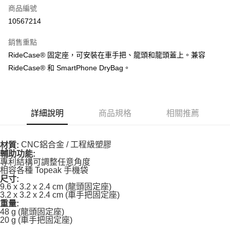
商品編號
ATM付款
10567214
運送方式
銷售重點
全家取貨付款
RideCase® 固定座，可安裝在車手把、龍頭和龍頭蓋上。兼容
每筆NT$90
RideCase® 和 SmartPhone DryBag。
付款後全家取貨
每筆NT$90
詳細說明
商品規格
相關推薦
7-11取貨付款
每筆NT$60，滿NT$10,000(含以上)免運費
CNC鋁合金 / 工程級塑膠
材質:
付款後7-11取貨
輔助功能:
專利結構可調整任意角度
每筆NT$60，滿NT$10,000(含以上)免運費
相容各種 Topeak 手機袋
尺寸:
宅配
9.6 x 3.2 x 2.4 cm (龍頭固定座)
3.2 x 3.2 x 2.4 cm (車手把固定座)
每筆NT$80
重量:
48 g (龍頭固定座)
離島宅配
20 g (車手把固定座)
每筆NT$100