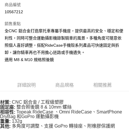
商品編號
ATM付款
10567212
運送方式
銷售重點
全家取貨付款
全CNC 鋁合金打造摩托車專屬手機座，提供最高的安全、穩定和便
每筆NT$90
利性，同時可整合運動攝影機錄製騎車的風景。多種角度可隨意依
照個人喜好調整，搭配RideCase手機殼系列產品可快速固定與拆
付款後全家取貨
卸，讓你騎車再也不用擔心迷路或手機遺失。
每筆NT$90
適用 M8 & M10 規格照後鏡
7-11取貨付款
每筆NT$60，滿NT$10,000(含以上)免運費
付款後7-11取貨
詳細說明
商品規格
相關推薦
每筆NT$60，滿NT$10,000(含以上)免運費
CNC 鋁合金 / 工程級塑膠
材質:
宅配
整合照後鏡 8 & 10mm 螺絲
固定座:
每筆NT$80
Topeak RideCase 、Omni RideCase、SmartPhone
相容性:
DryBag 和GoPro 運動攝影機
離島宅配
132g
重量:
多角度可調整、支援 GoPro 轉接座、附橡膠保護網
其他:
每筆NT$100