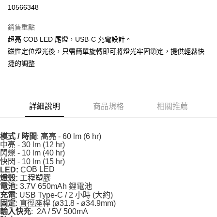
10566348
運送方式
銷售重點
全家取貨付款
超亮 COB LED 尾燈，USB-C 充電設計。
每筆NT$90
磁性定位燈光後，只需簡單旋轉即可將燈光牢固鎖定，提供輕鬆快
捷的調整
付款後全家取貨
每筆NT$90
7-11取貨付款
詳細說明
商品規格
相關推薦
每筆NT$60，滿NT$10,000(含以上)免運費
付款後7-11取貨
: 高亮 - 60 lm (6 hr)
模式 / 時間
每筆NT$60，滿NT$10,000(含以上)免運費
中亮 - 30 lm (12 hr)
閃爍 - 10 lm (40 hr)
宅配
快閃 - 10 lm (15 hr)
OB LED
C
LED:
每筆NT$80
工程塑膠
燈殼:
3.7V 650mAh 鋰電池
電池:
離島宅配
: USB Type-C / 2 小時 (大約)
充電
: 直徑座桿 (ø31.8 - ø34.9mm)
固定
每筆NT$100
: 2A / 5V 500mA
輸入快充