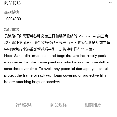
商品特色
Apple Pay
商品編號
ATM付款
10564980
運送方式
銷售重點
全家取貨付款
長途旅行你需要將各種必備工具和裝備收納於 MidLoader 前三角
每筆NT$90
袋，兩種不同尺寸適合多數公路車或登山車，將物品收納於前三角
中可避免行李過重影響騎乘平衡，是攜帶多樣行李必備。
付款後全家取貨
Note: Sand, dirt, mud, etc., and bags that are incorrectly pack
每筆NT$90
may cause the bike frame paint in contact areas become dull or
7-11取貨付款
scratched over time. To avoid any potential damage, you should
每筆NT$60，滿NT$10,000(含以上)免運費
protect the frame or rack with foam covering or protective film
before attaching bags or panniers.
付款後7-11取貨
每筆NT$60，滿NT$10,000(含以上)免運費
宅配
詳細說明
商品規格
相關推薦
每筆NT$80