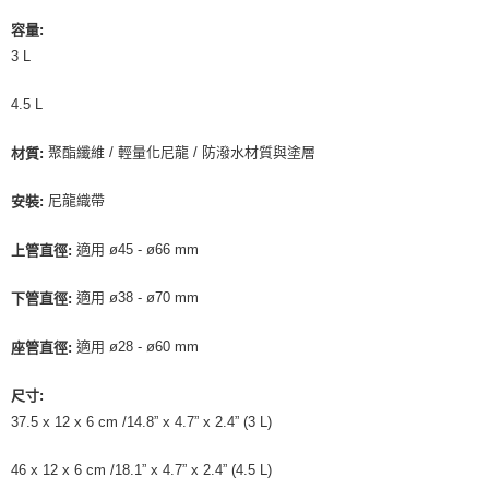
離島宅配
容量:
每筆NT$100
3 L
4.5 L
聚酯纖維 / 輕量化尼龍 / 防潑水材質與塗層
材質:
尼龍織帶
安裝:
適用 ø45 - ø66 mm
上管直徑:
適用 ø38 - ø70 mm
下管直徑:
適用 ø28 - ø60 mm
座管直徑:
尺寸:
37.5 x 12 x 6 cm /14.8” x 4.7” x 2.4” (3 L)
46 x 12 x 6 cm /18.1” x 4.7” x 2.4” (4.5 L)