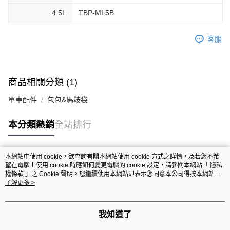
4.5L
TBP-ML5B
客服
商品相關分類 (1)
單車配件
包包&馬鞍袋
本分類熱銷
全站排行
本網站中使用 cookie，欲查詢有關本網站使用 cookie 方式之詳情，及若您不希
熱門標籤
望在電腦上使用 cookie 時應如何變更電腦的 cookie 設定，請參閱本網站「
隱私
權條款
」之 Cookie 聲明。您繼續使用本網站即表示您同意本公司得按本網站使
用條款之 Cookie 聲明使用 cookie。
了解更多 >
我知道了