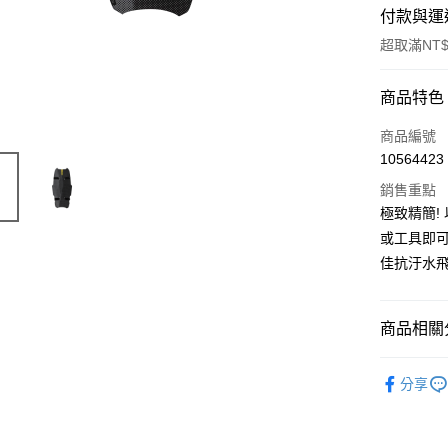
付款與運
超取滿NT$
付款方式
商品特色
信用卡一
商品編號
10564423
超商取貨
銷售重點
Apple Pay
極致精簡!
或工具即
ATM付款
佳抗汙水
運送方式
商品相關分
全家取貨
單車配件
每筆NT$9
分享
付款後全
每筆NT$9