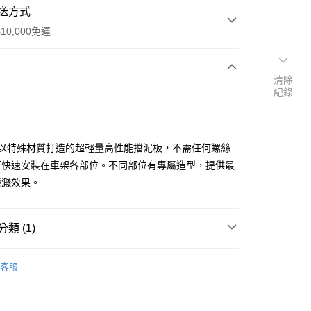
送方式
10,000免運
清除
次付款
紀錄
付款
 以特殊材質打造的超輕量高性能擋泥板，不需任何螺絲
可快速安裝在車架各部位。不同部位有專屬造型，提供最
飛濺效果。
類 (1)
付款
擋泥板
0
客服
家取貨
0