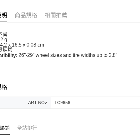
7-11取貨
說明
商品規格
相關推薦
每筆NT$6
付款後7-1
下管
每筆NT$6
2 g
34.2 x 16.5 x 0.08 cm
宅配
聚炳烯
: 26”-29” wheel sizes and tire widths up to 2.8”
ibility
每筆NT$8
離島宅配
每筆NT$1
規格
ART NOv
TC9656
熱銷
全站排行