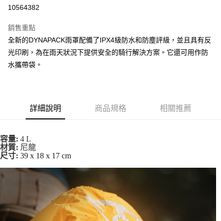
10564382
運送方式
銷售重點
全家取貨付款
全新的DYNAPACK雨罩配備了IPX4級防水和防塵評級，並且具有反
每筆NT$90
光印刷，為在雨天狀況下提供安全的騎行解決方案。它還可用作防
水攜帶袋。
付款後全家取貨
每筆NT$90
7-11取貨付款
詳細說明
商品規格
相關推薦
每筆NT$60，滿NT$10,000(含以上)免運費
付款後7-11取貨
4 L
容量:
每筆NT$60，滿NT$10,000(含以上)免運費
尼龍
材質:
39 x 18 x 17 cm
尺寸:
宅配
每筆NT$80
離島宅配
每筆NT$100