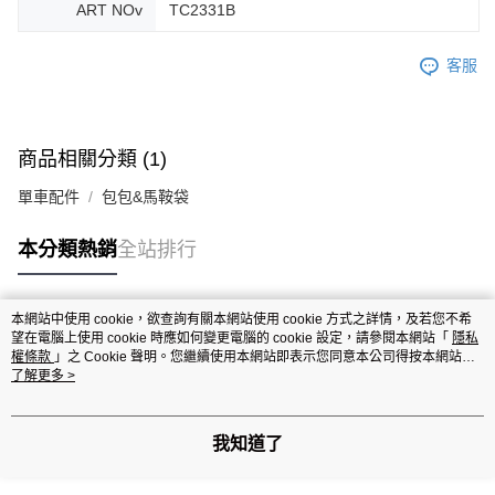
ART NOv
TC2331B
客服
商品相關分類 (1)
單車配件
包包&馬鞍袋
本分類熱銷
全站排行
本網站中使用 cookie，欲查詢有關本網站使用 cookie 方式之詳情，及若您不希
熱門標籤
望在電腦上使用 cookie 時應如何變更電腦的 cookie 設定，請參閱本網站「
隱私
權條款
」之 Cookie 聲明。您繼續使用本網站即表示您同意本公司得按本網站使
用條款之 Cookie 聲明使用 cookie。
了解更多 >
我知道了