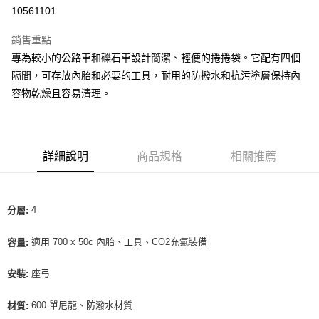
10561101
運送方式
銷售重點
全家取貨付款
專為較小的公路車和礫石車設計簡潔、輕便的捲捲袋。它配有四個
每筆NT$90
隔間，可存放內胎和必要的工具，耐用的防撥水和抗污塗層保持內
容物乾燥且容易清理。
付款後全家取貨
每筆NT$90
7-11取貨付款
詳細說明
商品規格
相關推薦
每筆NT$60，滿NT$10,000(含以上)免運費
付款後7-11取貨
每筆NT$60，滿NT$10,000(含以上)免運費
4
分層:
宅配
適用 700 x 50c 內胎、工具、CO2充氣裝備
容量:
每筆NT$80
座弓
安裝:
離島宅配
每筆NT$100
600 單尼龍、防潑水材質
材質: