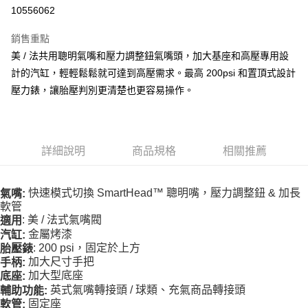
10556062
運送方式
銷售重點
全家取貨付款
美 / 法共用聰明氣嘴和壓力調整鈕氣嘴頭，加大基座和高壓專用設
每筆NT$90
計的汽缸，輕輕鬆鬆就可達到高壓需求。最高 200psi 和置頂式設計
壓力錶，讓胎壓判別更清楚也更容易操作。
付款後全家取貨
每筆NT$90
7-11取貨付款
詳細說明
商品規格
相關推薦
每筆NT$60，滿NT$10,000(含以上)免運費
付款後7-11取貨
快速模式切換 SmartHead™ 聰明嘴，壓力調整鈕 & 加長
氣嘴:
每筆NT$60，滿NT$10,000(含以上)免運費
軟管
: 美 / 法式氣嘴閥
適用
宅配
金屬烤漆
汽缸:
每筆NT$80
: 200 psi，固定於上方
胎壓錶
加大尺寸手把
手柄:
離島宅配
加大型底座
底座:
每筆NT$100
英式氣嘴轉接頭 / 球類、充氣商品轉接頭
輔助功能:
固定座
軟管: