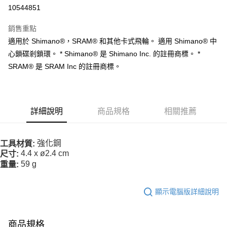
10544851
運送方式
銷售重點
全家取貨付款
適用於 Shimano®，SRAM® 和其他卡式飛輪。 適用 Shimano® 中
每筆NT$90
心鎖碟剎鎖環。 * Shimano® 是 Shimano Inc. 的註冊商標。 *
SRAM® 是 SRAM Inc 的註冊商標。
付款後全家取貨
每筆NT$90
7-11取貨付款
詳細說明
商品規格
相關推薦
每筆NT$60，滿NT$10,000(含以上)免運費
付款後7-11取貨
強化鋼
工具材質:
每筆NT$60，滿NT$10,000(含以上)免運費
4.4 x ø2.4 cm
尺寸:
59 g
重量:
宅配
每筆NT$80
顯示電腦版詳細說明
離島宅配
每筆NT$100
商品規格