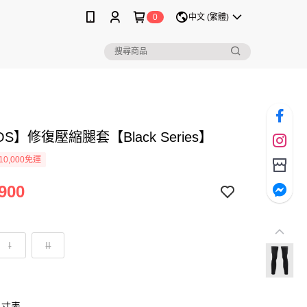
0
中文 (繁體)
OS】修復壓縮腿套【Black Series】
0,000免運
900
I
II
尺寸表