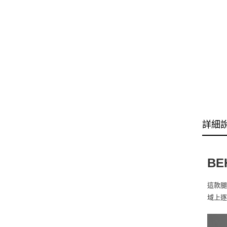
詳細
BE
這款腿
域上