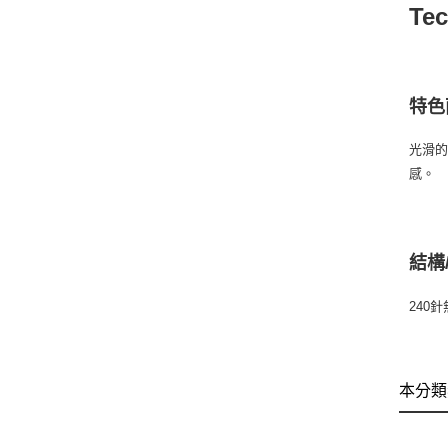
Te
特色
光滑的
感。
結構
240
本分類