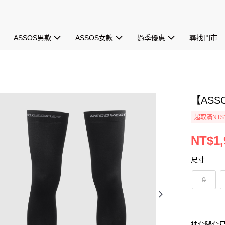
ASSOS男款
ASSOS女款
過季優惠
尋找門市
【ASS
超取滿NT$1
NT$1,
尺寸
0
袖套腿套