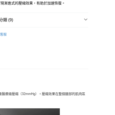
實現漸進式的壓縮效果，有助於加速恢復。
家取貨
0
類 (9)
付款
0，滿NT$10,000(含以上)免運費
男款
袖套腿套
客服
1取貨
女款
袖套腿套
0，滿NT$10,000(含以上)免運費
男款
全新商品
女款
全新商品
0
袖套腿套
男款
保暖專區
00
女款
保暖專區
男款
保暖新品
醫療級壓縮（32mmHg）。壓縮效果在整個腿部的肌肉區
女款
保暖新品