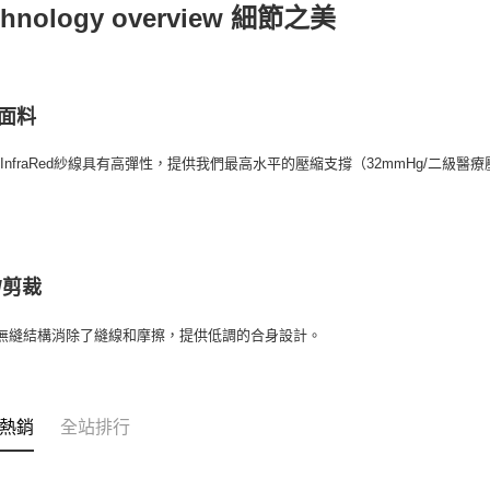
chnology overview 細節之美
面料
InfraRed紗線具有高彈性，提供我們最高水平的壓縮支撐（32mmHg/二
/剪裁
針無縫結構消除了縫線和摩擦，提供低調的合身設計。
熱銷
全站排行