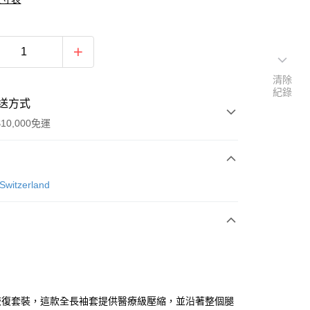
清除
紀錄
送方式
10,000免運
次付款
Switzerland
付款
付款
0
恢復套裝，這款全長袖套提供醫療級壓縮，並沿著整個腿