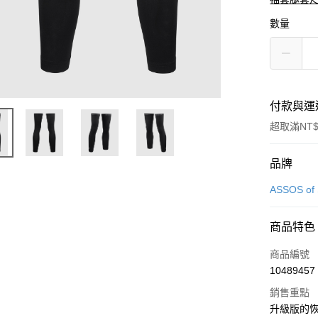
數量
付款與運
超取滿NT$
付款方式
品牌
信用卡一
ASSOS of 
超商取貨
商品特色
商品編號
運送方式
10489457
全家取貨
銷售重點
每筆NT$9
升級版的