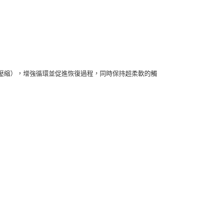
級醫療壓縮），增強循環並促進恢復過程，同時保持超柔軟的觸