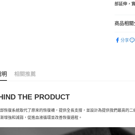
部延伸，
付款後全
每筆NT$9
商品相關分
7-11取貨
每筆NT$6
ASSOS 
分享
付款後7-1
ASSOS 
每筆NT$6
ASSOS 
宅配
ASSOS 
每筆NT$8
說明
相關推薦
人身部品
離島宅配
ASSOS 
每筆NT$1
ASSOS 
HIND THE PRODUCT
ASSOS 
部恢復系統取代了原來的恢復襪，提供全長支撐，並設計為提供我們最高的二級
ASSOS 
逐漸增強和減弱，促進血液循環並改善恢復過程。