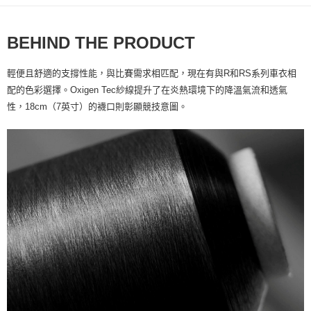
每筆NT$60，滿NT$10,000(含以上)免運費
宅配
BEHIND THE PRODUCT
每筆NT$80
輕便且舒適的支撐性能，與比賽需求相匹配，現在有與R和RS系列車衣相
離島宅配
配的色彩選擇。Oxigen Tec紗線提升了在炎熱環境下的降溫氣流和透氣
每筆NT$100
性，18cm（7英寸）的襪口則彰顯競技意圖。