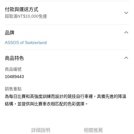
付款與運送方式
超取滿NT$10,000免運
付款方式
品牌
信用卡一次付款
ASSOS of Switzerland
超商取貨付款
商品特色
運送方式
商品編號
全家取貨付款
10489443
每筆NT$90
銷售重點
付款後全家取貨
為每日比賽和高強度訓練而設計的競技自行車襪，具備先進的降溫
每筆NT$90
結構，並提供與比賽車衣相匹配的色彩選擇。
7-11取貨付款
每筆NT$60，滿NT$10,000(含以上)免運費
付款後7-11取貨
詳細說明
相關推薦