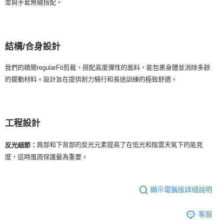
並與手套無縫搭配。
結構/合身設計
我們的精簡regularFit剪裁，搭配高度彈性的面料，能包裹身體並消除多餘
的擺動材料。設計旨在提供耐力騎行和長途訓練的極致舒適。
工程設計
肩部和下背部的反光元素提高了在低光和陰雲天氣下的能見
反光細節：
度，這時風雨保護最為重要。
顯示電腦版詳細說明
客服