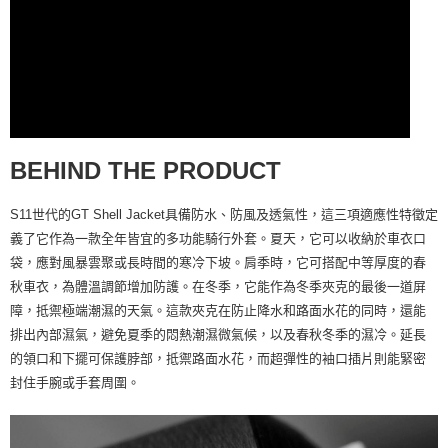
BEHIND THE PRODUCT
S11世代的GT Shell Jacket具備防水、防風及透氣性，這三項適應性特徵定
義了它作為一款全年皆宜的多功能騎行外套。夏天，它可以收納於車衣口
袋，應對風暴雲聚或長時間的寒冷下坡。肩季時，它可搭配中等厚度的春
秋車衣，為體溫調節增加防護。在冬季，它能作為冬季夾克的最後一道屏
障，抵禦極端潮濕的天氣。這款夾克在防止降水和路面水花的同時，還能
排出內部濕氣，避免夏季的悶熱潮濕微氣候，以及春秋冬季的濕冷。延長
的領口和下擺可保護脖部，抵禦路面水花，而超彈性的袖口插片則能緊密
封住手腕或手套周圍。