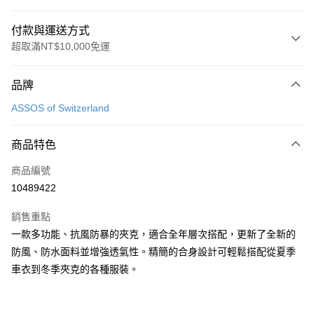
付款與運送方式
超取滿NT$10,000免運
付款方式
品牌
信用卡一次付款
ASSOS of Switzerland
超商取貨付款
商品特色
運送方式
商品編號
全家取貨付款
10489422
每筆NT$90
銷售重點
付款後全家取貨
一款多功能、抗風防暴的夾克，適合全年層次搭配，更新了全新的
每筆NT$90
防風、防水面料並增強透氣性。精簡的合身設計可輕鬆搭配從夏季
7-11取貨付款
車衣到冬季夾克的各種服裝。
每筆NT$60，滿NT$10,000(含以上)免運費
付款後7-11取貨