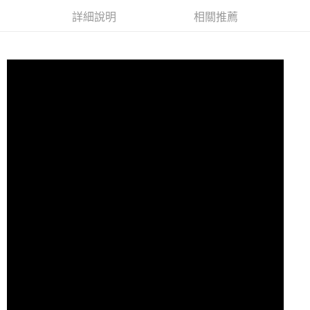
每筆NT$60，滿NT$10,000(含以上)免運費
詳細說明
相關推薦
宅配
每筆NT$80
離島宅配
每筆NT$100