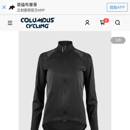
哥倫布單車
開啟APP
立刻使用官方APP
0
1
/
8