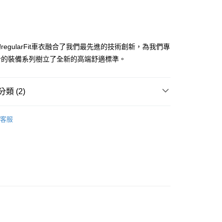
付款
0
regularFit車衣融合了我們最先進的技術創新，為我們專
計的裝備系列樹立了全新的高端舒適標準。
家取貨
0
類 (2)
付款
0，滿NT$10,000(含以上)免運費
女款
折扣專區
客服
1取貨
女款車衣
0，滿NT$10,000(含以上)免運費
0
00