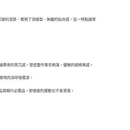
緻的裁剪和面料混搭，實現了流線型、無皺的貼合感，這一特點通常
縫帶來的突兀感，營造整件車衣俐落、優雅的線條美感。
乘時的深呼吸需求。
品與騎行必需品，即使劇烈運動也不易滑落。