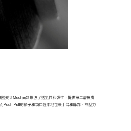
護。側邊的3-Mesh面料增強了透氣性和彈性，提供第二層皮膚
護，而Push Pull的袖子和領口輕柔地包裹手臂和脖部，無壓力