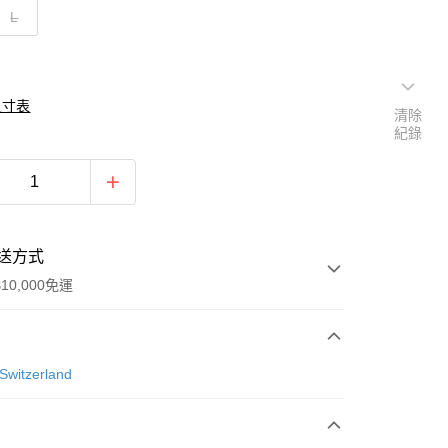
L
尺寸表
清除
紀錄
送方式
10,000免運
次付款
Switzerland
付款