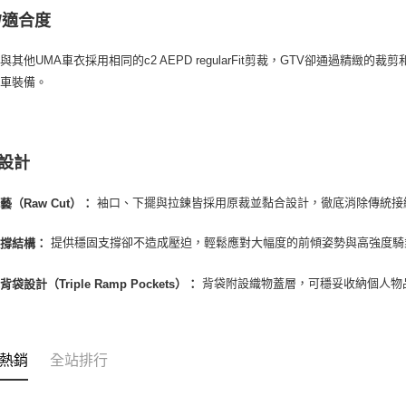
/適合度
與其他UMA車衣採用相同的c2 AEPD regularFit剪裁，GTV卻通過精
賽車裝備。
設計
袖口、下擺與拉鍊皆採用原裁並黏合設計，徹底消除傳統接
藝（Raw Cut）：
提供穩固支撐卻不造成壓迫，輕鬆應對大幅度的前傾姿勢與高強度騎
支撐結構：
背袋附設織物蓋層，可穩妥收納個人物
袋設計（Triple Ramp Pockets）：
熱銷
全站排行