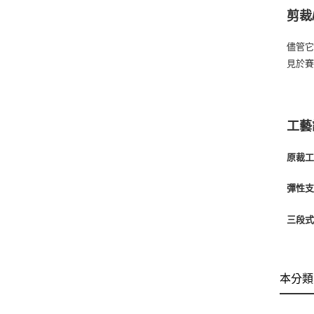
剪裁
儘管它
見於
工藝
原裁工
彈性
三段式背
本分類