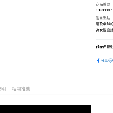
商品編號
運送方式
10489387
全家取貨
銷售重點
每筆NT$9
這款卓越的
為女性設
付款後全
每筆NT$9
商品相關分
7-11取貨
每筆NT$6
ASSOS 
分享
付款後7-1
人身部品
每筆NT$6
宅配
每筆NT$8
說明
相關推薦
離島宅配
每筆NT$1