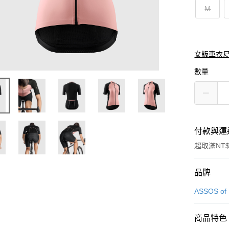
M
女版車衣
數量
付款與運
超取滿NT$
付款方式
品牌
信用卡一
ASSOS of 
超商取貨
商品特色