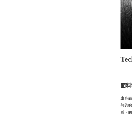
Te
面料
車身面
般的貼
感，同