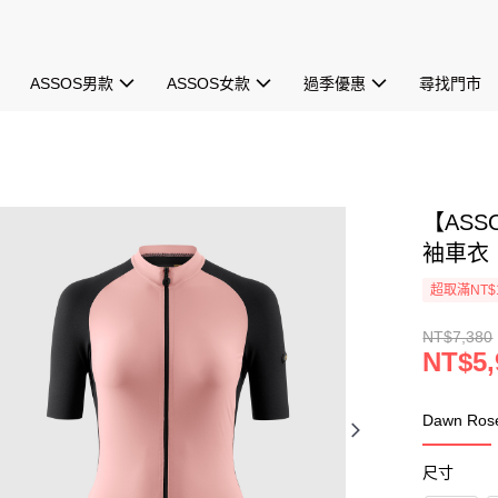
ASSOS男款
ASSOS女款
過季優惠
尋找門市
【ASS
袖車衣【
超取滿NT$1
NT$7,380
NT$5,
Dawn Ros
尺寸