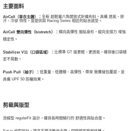
主要面料
全新 超輕量六角開放式針織布料，具備 透氣、排
AirCell（車衣主體）：
汗、冷卻 特性，並提供與 Racing Series 相近的貼合感受。
橫向高彈性 服貼身形，縱向支撐力 增強
AirCell 雙向彈性（bistretch）：
穩定性。
比標準 GT 版更輕、更透氣，確保後口袋穩
Stabilizer V11（口袋區域）：
定不晃動。
低重量、低體積、高彈性，帶來 競賽級包覆感，並
Push Pull（袖子）：
具備 UPF 50 防曬效果。
剪裁與版型
流線型 regularFit 設計，確保長時間騎行的 舒適性與貼合度。
Set-in 袖型設計，提高手臂活動自由度，同時穩定肩部結構。