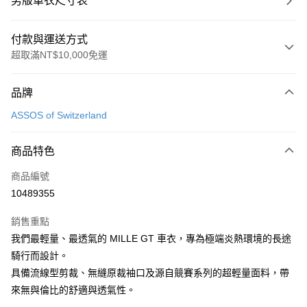
男版車衣尺寸表
付款與運送方式
超取滿NT$10,000免運
付款方式
品牌
信用卡一次付款
ASSOS of Switzerland
超商取貨付款
商品特色
運送方式
商品編號
全家取貨付款
10489355
每筆NT$90
銷售重點
付款後全家取貨
我們最輕量、最透氣的 MILLE GT 車衣，專為極端炎熱環境的長途
每筆NT$90
騎行而設計。
7-11取貨付款
具備流線型剪裁、無縫原裁袖口及源自競賽系列的超輕量面料，帶
每筆NT$60，滿NT$10,000(含以上)免運費
來無與倫比的舒適與透氣性。