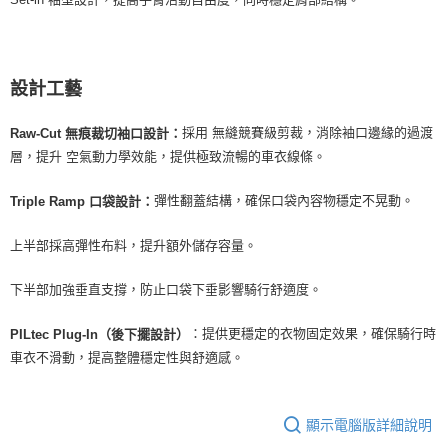
設計工藝
採用 無縫競賽級剪裁，消除袖口邊緣的過渡
Raw-Cut 無痕裁切袖口設計：
層，提升 空氣動力學效能，提供極致流暢的車衣線條。
彈性翻蓋結構，確保口袋內容物穩定不晃動。
Triple Ramp 口袋設計：
上半部採高彈性布料，提升額外儲存容量。
下半部加強垂直支撐，防止口袋下垂影響騎行舒適度。
：提供更穩定的衣物固定效果，確保騎行時
PILtec Plug-In（後下擺設計）
車衣不滑動，提高整體穩定性與舒適感。
顯示電腦版詳細說明