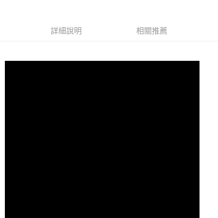
付款後7-11取貨
每筆NT$60，滿NT$10,000(含以上)免運費
詳細說明
相關推薦
宅配
每筆NT$80
離島宅配
每筆NT$100