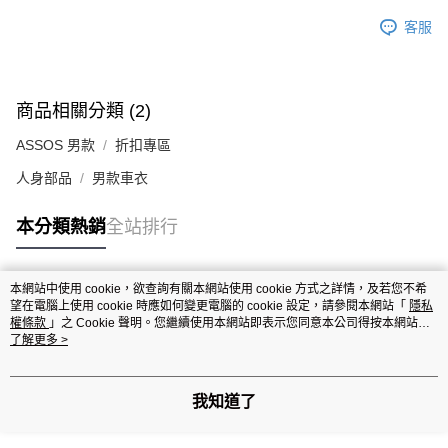
客服
商品相關分類 (2)
ASSOS 男款
折扣專區
人身部品
男款車衣
本分類熱銷
全站排行
本網站中使用 cookie，欲查詢有關本網站使用 cookie 方式之詳情，及若您不希
熱門標籤
望在電腦上使用 cookie 時應如何變更電腦的 cookie 設定，請參閱本網站「
隱私
權條款
」之 Cookie 聲明。您繼續使用本網站即表示您同意本公司得按本網站使
用條款之 Cookie 聲明使用 cookie。
了解更多 >
我知道了