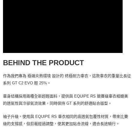
BEHIND THE PRODUCT
作為我們專為 極端炎熱環境 設計的 終極耐力車衣，這款車衣的重量比長征
系列 GT C2 EVO 輕 25%。
車身結構採用兩種全新超輕面料，提供與 EQUIPE RS 競賽級車衣相媲美
的透氣性與冷卻氣流效果，同時保持 GT 系列的舒適貼合版型。
袖子升級，使用與 EQUIPE RS 車衣相同的高透氣包覆性材質，帶來比賽
級的支撐感，但剪裁經過調整，使其更加貼合流線，適合長途騎行。