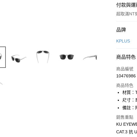
付款與運
超取滿NT$
付款方式
品牌
信用卡一
KPLUS
超商取貨
商品特色
Apple Pay
商品編號
ATM付款
10476986
商品特色
材質：T
運送方式
尺寸：單
全家取貨
備註：附
每筆NT$9
銷售重點
KU EY
付款後全
CAT.3
每筆NT$9