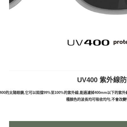
UV400 紫外線
V400的太陽眼鏡,它可以阻擋99%至100%的紫外線,能過濾掉400mm以下的
種顏色的波長均可吸收均勻,不會改變