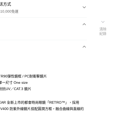
送方式
10,000免運
清除
次付款
紀錄
付款
R90彈性鏡框 / PC耐衝擊鏡片
一尺寸 One size
付款
抗UV／CAT.3 鏡片
0
EWEAR 全新上市的都會時尚眼鏡「RETRO™」，採用
家取貨
 抗 UV400 防紫外線鏡片搭配圓潤方框，融合曲線與直線的
0