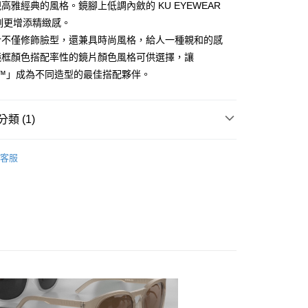
高雅經典的風格。鏡腳上低調內斂的 KU EYEWEAR
付款
雕刻更增添精緻感。
0，滿NT$10,000(含以上)免運費
計不僅修飾臉型，還兼具時尚風格，給人一種親和的感
鏡框顏色搭配率性的鏡片顏色風格可供選擇，讓
1取貨
O™」成為不同造型的最佳搭配夥伴。
0，滿NT$10,000(含以上)免運費
類 (1)
0
運動風鏡
客服
00