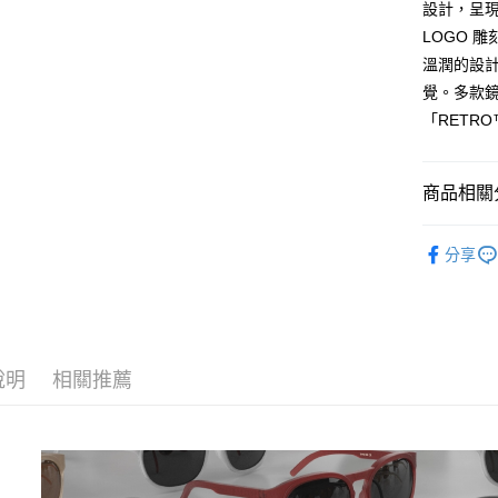
設計，呈現
7-11取貨
LOGO 
每筆NT$6
溫潤的設
覺。多款
付款後7-1
「RETR
每筆NT$6
宅配
商品相關分
每筆NT$8
人身部品
離島宅配
分享
每筆NT$1
說明
相關推薦