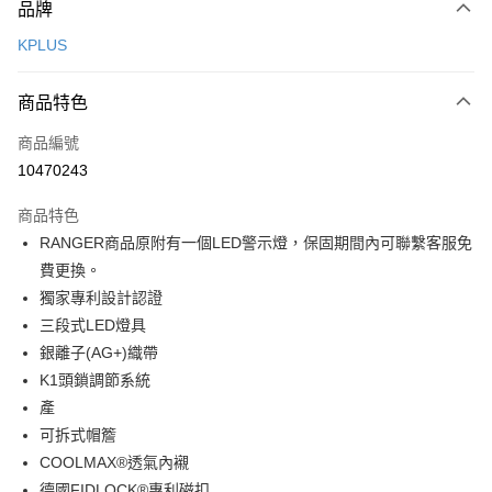
品牌
信用卡一次付款
KPLUS
超商取貨付款
商品特色
Apple Pay
商品編號
ATM付款
10470243
運送方式
商品特色
全家取貨付款
RANGER商品原附有一個LED警示燈，保固期間內可聯繫客服免
每筆NT$90
費更換。
獨家專利設計認證
付款後全家取貨
三段式LED燈具
每筆NT$90
銀離子(AG+)織帶
7-11取貨付款
K1頭鎖調節系統
每筆NT$60，滿NT$10,000(含以上)免運費
產
可拆式帽簷
付款後7-11取貨
COOLMAX®透氣內襯
每筆NT$60，滿NT$10,000(含以上)免運費
德國FIDLOCK®專利磁扣