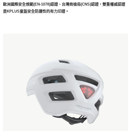
歐洲國際安全規範(EN-1078)認證、台灣商檢局(CNS)認證，雙重權威認證
是KPLUS童盔安全防護性的有力印證。