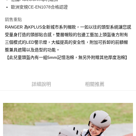
宅配
歐洲安規CE-EN1078合格認證
每筆NT$80
銷售重點
離島宅配
RANGER 為KPLUS全新城市系列帽款，一如以往的頭型系統讓您感
每筆NT$100
受量身打造的頭部貼合感，雙層帽殼的包邊工藝加上頭盔後方附有
三個模式的LED警示燈，大幅提高的安全性，附加可拆卸的前額帽
簷兼具遮陽以及造型的功能。
【此兒童頭盔內有一組5mm記憶泡棉，無另外附贈其他厚度泡棉】
詳細說明
相關推薦