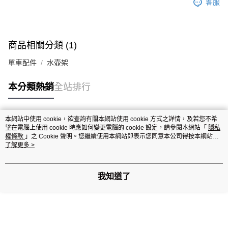
客服
每筆NT$100
商品相關分類 (1)
單車配件
水壺架
本分類熱銷
全站排行
本網站中使用 cookie，欲查詢有關本網站使用 cookie 方式之詳情，及若您不希
熱門標籤
望在電腦上使用 cookie 時應如何變更電腦的 cookie 設定，請參閱本網站「
隱私
權條款
」之 Cookie 聲明。您繼續使用本網站即表示您同意本公司得按本網站使
用條款之 Cookie 聲明使用 cookie。
了解更多 >
我知道了