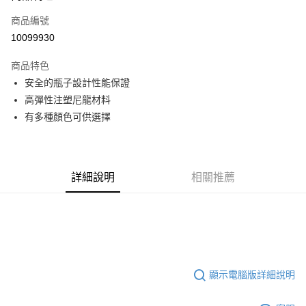
商品編號
ATM付款
10099930
運送方式
商品特色
全家取貨付款
安全的瓶子設計性能保證
每筆NT$90
高彈性注塑尼龍材料
有多種顏色可供選擇
付款後全家取貨
每筆NT$90
7-11取貨付款
詳細說明
相關推薦
每筆NT$60，滿NT$10,000(含以上)免運費
付款後7-11取貨
每筆NT$60，滿NT$10,000(含以上)免運費
宅配
每筆NT$80
顯示電腦版詳細說明
離島宅配